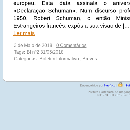
europeu. Esta data assinala o anivers
«Declaração Schuman». Num discurso prof
1950, Robert Schuman, o então Minis
Estrangeiros francês, expôs a sua visão de […
Ler mais
3 de Maio de 2018 |
0 Comentários
Tags:
BI nº2 31/05/2018
Categorias:
Boletim Informativo
,
Breves
Desenvolvido por
Neoface
|
|
Sub
Instituto Politécnico de Brag
Telf: 273 303 282 - Fax: