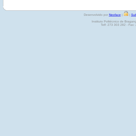
Desenvolvido por
Neoface
|
|
Sub
Instituto Politécnico de Brag
Telf: 273 303 282 - Fax: