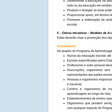
Desenvolver a educação na disc
rede ou da educação em sentido 
Produzir e divulgar as boas práti
Proporcionar apoio, em termos de
Promover a elaboração de anál
escolar;
5 – Outras iniciativas – Medidas de
Estas deverão visar a promoção dos ob
Destinatários
No quadro do Programa de Aprendizage
Alunos da educação escolar, até 
Escolas especificadas pelos Es
Professores e outro pessoal des
Associações, organismos sem 
representantes das partes envol
Pessoas e organismos responsáve
e nacional;
Centros e organismos de in
aprendizagem ao longo da vida;
Estabelecimentos de ensino supe
Organismos que prestem serviç
com qualquer aspecto do Progr