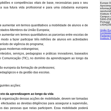
aptidões e competências vitais de base, necessárias para o seu
Europe D
Aproxima
a sua futura vida profissional e para uma cidadania europeia
informaçã
oportuni
Instituto
Campus d
5300-253
Portugal
LIGAÇÕE
 e aumentar em termos quantitativos a mobilidade de alunos e de
 Estados-Membros da União Europeia;
União Eu
Comissão
e aumentar em termos quantitativos as parcerias entre escolas de
Parlamen
Instituto
 modo a fazer participar três milhões de alunos em actividades
período de vigência do programa;
nguas modernas estrangeiras;
nteúdos, serviços, pedagogias e práticas inovadores, baseados
 e Comunicação (TIC), no domínio da aprendizagem ao longo da
ão europeia da formação de professores;
edagógicos e da gestão das escolas.
guintes acções:
exto da aprendizagem ao longo da vida
à organização dessas acções de mobilidade, devem ser tomadas
 efectuadas as devidas diligências para assegurar a supervisão,
s das pessoas que nelas participem. Essa mobilidade poderá