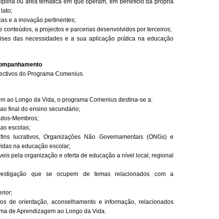
iplina ou área temática em que operam, em benefício da própria
lato;
cas e a inovação pertinentes;
 conteúdos, a projectos e parcerias desenvolvidos por terceiros;
ises das necessidades e a sua aplicação prática na educação
 Acompanhamento
jectivos do Programa Comenius.
m ao Longo da Vida, o programa Comenius destina-se a:
ao final do ensino secundário;
tados-Membros;
sas escolas;
fins lucrativos, Organizações Não Governamentais (ONGs) e
vidas na educação escolar;
is pela organização e oferta de educação a nível local, regional
vestigação que se ocupem de temas relacionados com a
rior;
os de orientação, aconselhamento e informação, relacionados
ama de Aprendizagem ao Longo da Vida.