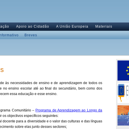
tação
Apoio ao Cidadão
A União Europeia
Materiais
Informativo
Breves
us
nde às necessidades de ensino e de aprendizagem de todos os
 e no ensino escolar até ao final do secundário, bem como dos
recem essa educação e esse ensino.
rograma Comunitário –
Programa de Aprendizagem ao Longo da
r os objectivos específicos seguintes:
al docente para a diversidade e o valor das culturas e das línguas
ecimento sobre elas junto desses sectores;