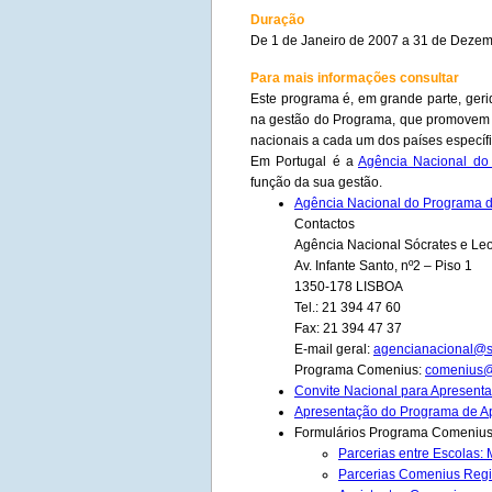
Duração
De 1 de Janeiro de 2007 a 31 de Dezem
Para mais informações consultar
Este programa é, em grande parte, geri
na gestão do Programa, que promovem 
nacionais a cada um dos países específi
Em Portugal é a
Agência Nacional d
função da sua gestão.
Agência Nacional do Programa 
Contactos
Agência Nacional Sócrates e Leo
Av. Infante Santo, nº2 – Piso 1
1350-178 LISBOA
Tel.: 21 394 47 60
Fax: 21 394 47 37
E-mail geral:
agencianacional@s
Programa Comenius:
comenius@
Convite Nacional para Apresent
Apresentação do Programa de A
Formulários Programa Comeniu
Parcerias entre Escolas: M
Parcerias Comenius Reg