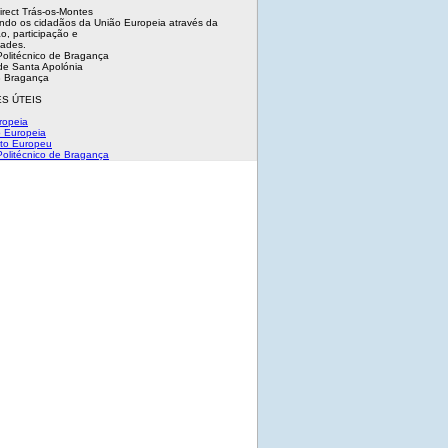
irect Trás-os-Montes
ndo os cidadãos da União Europeia através da
o, participação e
dades.
 Politécnico de Bragança
e Santa Apolónia
 Bragança
S ÚTEIS
ropeia
 Europeia
to Europeu
 Politécnico de Bragança