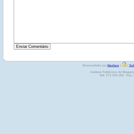
Desenvolvido por
Neoface
|
|
Sub
Instituto Politécnico de Brag
Telf: 273 303 282 - Fax: