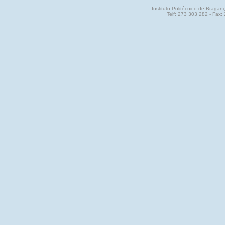
Instituto Politécnico de Brag
Telf: 273 303 282 - Fax: