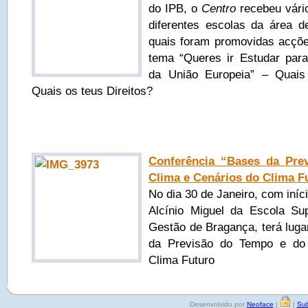
do IPB, o
Centro
recebeu vári
diferentes escolas da área d
quais foram promovidas acçõe
tema “Queres ir Estudar par
da União Europeia” – Quais
Quais os teus Direitos?
Conferência “Bases da Pre
Clima e Cenários do Clima F
No dia 30 de Janeiro, com iníc
Alcínio Miguel da Escola Sup
Gestão de Bragança, terá luga
da Previsão do Tempo e do
Clima Futuro
Desenvolvido por
Neoface
|
|
Sub