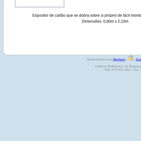
Expositor de cartão que se dobra sobre si próprio de fácil m
Dimensões: 0,80m x 2,10m
Desenvolvido por
Neoface
|
|
Sub
Instituto Politécnico de Brag
Telf: 273 303 282 - Fax: