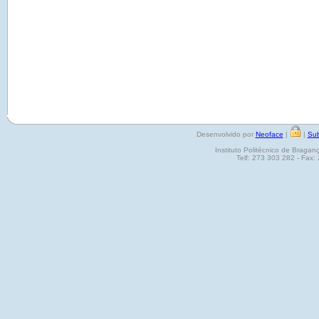
Desenvolvido por
Neoface
|
|
Sub
Instituto Politécnico de Brag
Telf: 273 303 282 - Fax: