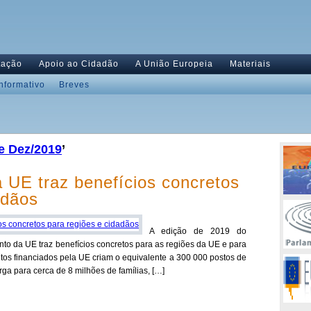
tação
Apoio ao Cidadão
A União Europeia
Materiais
Informativo
Breves
e Dez/2019
’
 UE traz benefícios concretos
adãos
A edição de 2019 do
ento da UE traz benefícios concretos para as regiões da UE e para
tos financiados pela UE criam o equivalente a 300 000 postos de
ga para cerca de 8 milhões de famílias, […]