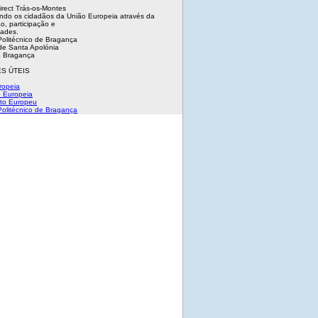
irect Trás-os-Montes
ndo os cidadãos da União Europeia através da
o, participação e
dades.
 Politécnico de Bragança
e Santa Apolónia
 Bragança
S ÚTEIS
ropeia
 Europeia
to Europeu
 Politécnico de Bragança