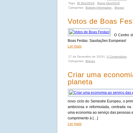
Tags:
BI Dez/2019
,
Breve Dez/2019
Categorias:
Boletim Informativo
,
Breves
Votos de Boas Fes
O Centro d
Boas Festas. Saudações Europeias!
Ler mais
17 de Dezembro de 2019 |
0 Comentários
Categorias:
Breves
Criar uma economi
planeta
novo ciclo do Semestre Europeu, o prim
ambiciosa e reformulada, centrada na p
uma economia ao serviço das pessoas e d
cumprimento à […]
Ler mais