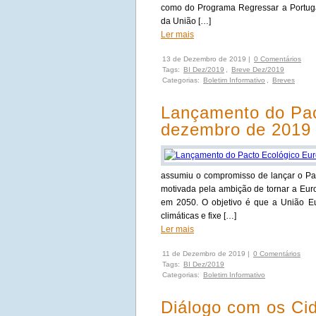
como do Programa Regressar a Portuga
da União […]
Ler mais
13 de Dezembro de 2019 |
0 Comentários
Tags:
BI Dez/2019
,
Breve Dez/2019
Categorias:
Boletim Informativo
,
Breves
Lançamento do Pac
dezembro de 2019
assumiu o compromisso de lançar o Pa
motivada pela ambição de tornar a Euro
em 2050. O objetivo é que a União E
climáticas e fixe […]
Ler mais
11 de Dezembro de 2019 |
0 Comentários
Tags:
BI Dez/2019
Categorias:
Boletim Informativo
Diálogo com os Ci