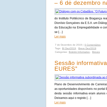
– 6 de dezembro 
do Instituto Politécnico de Bragança r
Dionísio Gonçalves da E.S.A. um Diálog
da Educação na Empregabilidade e co
se […]
Ler mais
7 de Dezembro de 2019 |
0 Comentários
Tags:
BI Dez/2019
,
Breve Dez/2019
Categorias:
Boletim Informativo
,
Breves
Sessão informativ
EURES”
Plano de Desenvolvimento de Carreiras 
as oportunidades disponíveis no portal 
desta sessão informativa eram alunos de
Deixamos aqui o registo […]
Ler mais