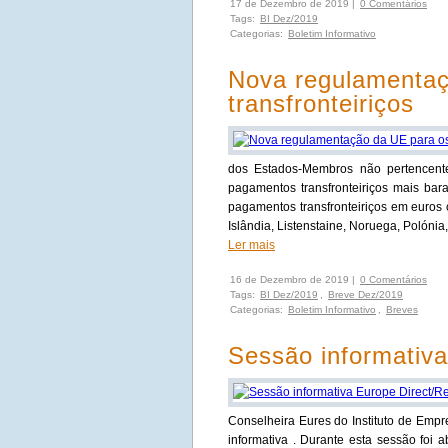
17 de Dezembro de 2019 |
0 Comentários
Tags:
BI Dez/2019
Categorias:
Boletim Informativo
Nova regulamenta
transfronteiriços
dos Estados-Membros não pertencente
pagamentos transfronteiriços mais ba
pagamentos transfronteiriços em euros
Islândia, Listenstaine, Noruega, Polóni
Ler mais
16 de Dezembro de 2019 |
0 Comentários
Tags:
BI Dez/2019
,
Breve Dez/2019
Categorias:
Boletim Informativo
,
Breves
Sessão informativ
Conselheira Eures do Instituto de Emp
informativa . Durante esta sessão foi