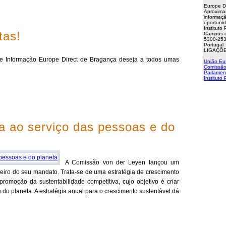
Europe D
Aproxima
informaçã
oportuni
Instituto
tas!
Campus d
5300-253
Portugal
LIGAÇÕE
e Informação Europe Direct de Bragança deseja a todos umas
União Eu
Comissão
Parlamen
Instituto
a ao serviço das pessoas e do
A Comissão von der Leyen lançou um
eiro do seu mandato. Trata-se de uma estratégia de crescimento
romoção da sustentabilidade competitiva, cujo objetivo é criar
o planeta. A estratégia anual para o crescimento sustentável dá