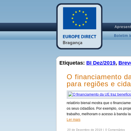
Apresen
Boletim 
Etiquetas:
BI Dez/2019
,
Brev
O financiamento da
para regiões e cid
relatório bienal mostra que o financiam
os seus cidadãos. Por exemplo, os proje
trabalho, melhoram o acesso à banda lar
Ler mais
20 de Dezembro de 2019 |
0 Comentários