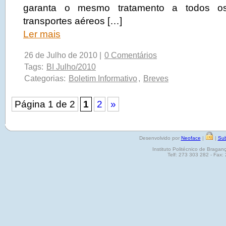
garanta o mesmo tratamento a todos os
transportes aéreos […]
Ler mais
26 de Julho de 2010 |
0 Comentários
Tags:
BI Julho/2010
Categorias:
Boletim Informativo
,
Breves
Página 1 de 2
1
2
»
Desenvolvido por
Neoface
|
|
Sub
Instituto Politécnico de Brag
Telf: 273 303 282 - Fax: