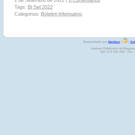
2 de Setembro de 2022 |
0 Comentários
Tags:
BI Set 2022
Categorias:
Boletim Informativo
Desenvolvido por
Neoface
|
|
Sub
Instituto Politécnico de Brag
Telf: 273 303 282 - Fax: