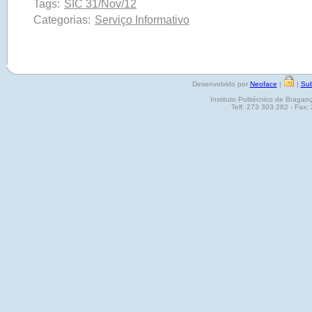
Tags:
SIC 31/Nov/12
Categorias:
Serviço Informativo
Desenvolvido por
Neoface
|
|
Sub
Instituto Politécnico de Brag
Telf: 273 303 282 - Fax: