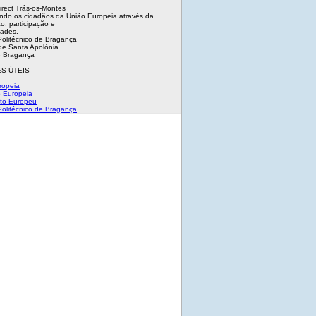
irect Trás-os-Montes
ndo os cidadãos da União Europeia através da
o, participação e
dades.
 Politécnico de Bragança
e Santa Apolónia
 Bragança
S ÚTEIS
ropeia
 Europeia
to Europeu
 Politécnico de Bragança