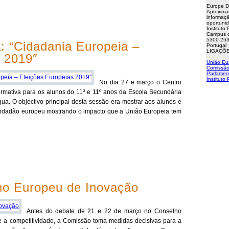
Europe D
Aproxima
informaçã
oportuni
Instituto
Campus d
5300-253
: “Cidadania Europeia –
Portugal
LIGAÇÕE
s 2019″
União Eu
Comissão
Parlamen
Instituto
No dia 27 e março o Centro
ormativa para os alunos do 11º e 11º anos da Escola Secundária
a. O objectivo principal desta sessão era mostrar aos alunos e
 cidadão europeu mostrando o impacto que a União Europeia tem
ho Europeu de Inovação
Antes do debate de 21 e 22 de março no Conselho
 e a competitividade, a Comissão toma medidas decisivas para a