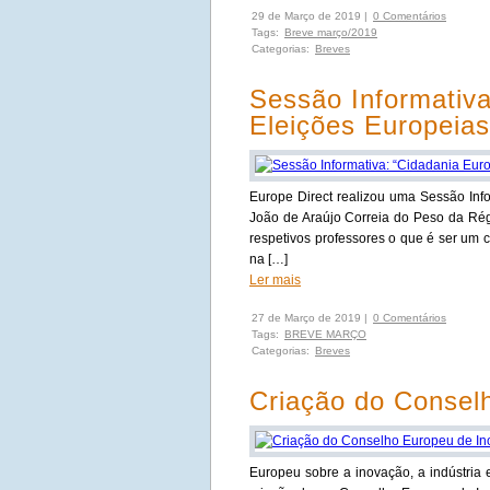
29 de Março de 2019 |
0 Comentários
Tags:
Breve março/2019
Categorias:
Breves
Sessão Informativa
Eleições Europeia
Europe Direct realizou uma Sessão Inf
João de Araújo Correia do Peso da Régu
respetivos professores o que é ser um
na […]
Ler mais
27 de Março de 2019 |
0 Comentários
Tags:
BREVE MARÇO
Categorias:
Breves
Criação do Consel
Europeu sobre a inovação, a indústria