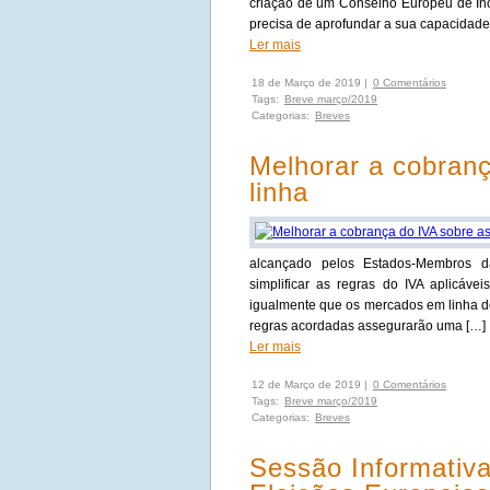
criação de um Conselho Europeu de Inov
precisa de aprofundar a sua capacidade
Ler mais
18 de Março de 2019 |
0 Comentários
Tags:
Breve março/2019
Categorias:
Breves
Melhorar a cobran
linha
alcançado pelos Estados-Membros 
simplificar as regras do IVA aplicá
igualmente que os mercados em linha de
regras acordadas assegurarão uma […]
Ler mais
12 de Março de 2019 |
0 Comentários
Tags:
Breve março/2019
Categorias:
Breves
Sessão Informativa