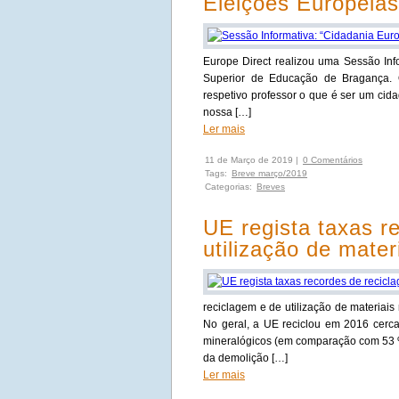
Eleições Europeia
Europe Direct realizou uma Sessão Inf
Superior de Educação de Bragança. O
respetivo professor o que é ser um ci
nossa […]
Ler mais
11 de Março de 2019 |
0 Comentários
Tags:
Breve março/2019
Categorias:
Breves
UE regista taxas r
utilização de mater
reciclagem e de utilização de materiai
No geral, a UE reciclou em 2016 cerca
mineralógicos (em comparação com 53 %
da demolição […]
Ler mais