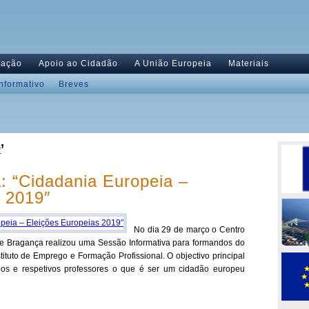
tação
Apoio ao Cidadão
A União Europeia
Materiais
Informativo
Breves
9
’
: “Cidadania Europeia –
s 2019″
No dia 29 de março o Centro
e Bragança realizou uma Sessão Informativa para formandos do
ituto de Emprego e Formação Profissional. O objectivo principal
dos e respetivos professores o que é ser um cidadão europeu