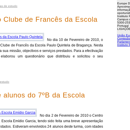
Europe D
tas de estudo
Aproxima
informaçã
oportuni
Instituto
o Clube de Francês da Escola
Campus d
5300-253
Portugal
LIGAÇÕE
União Eu
Comissão
No dia 10 de Fevereiro de 2010, o
Parlamen
Clube de Francês da Escola Paulo Quintela de Bragança. Nesta
Instituto
da sua missão, objectivos e serviços prestados. Para a efectivação
 elaborou um questionário que distribuiu e solicitou o seu
 estudo
e alunos do 7ºB da Escola
No dia 2 de Fevereiro de 2010 o Centro
 Escola Emídio Garcia, tendo sido feita uma breve apresentação
estados. Estiveram envolvidos 24 alunos deste turma, com idades