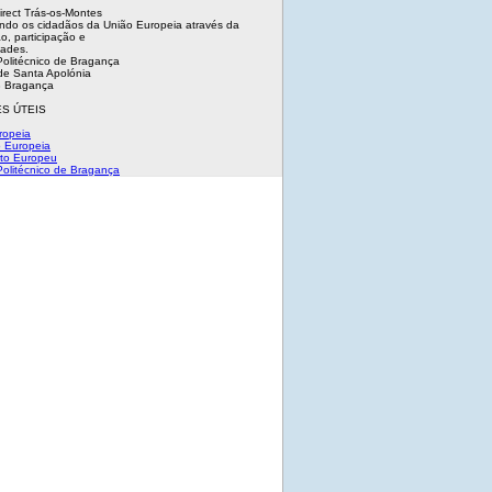
irect Trás-os-Montes
ndo os cidadãos da União Europeia através da
o, participação e
dades.
 Politécnico de Bragança
e Santa Apolónia
 Bragança
S ÚTEIS
ropeia
 Europeia
to Europeu
 Politécnico de Bragança