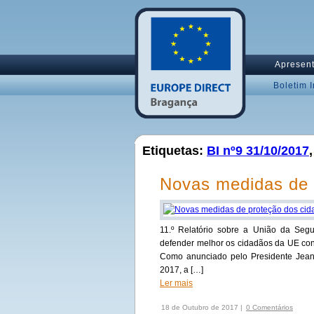
Apresen
Boletim 
Etiquetas:
BI nº9 31/10/2017
Novas medidas de 
11.º Relatório sobre a União da Seg
defender melhor os cidadãos da UE con
Como anunciado pelo Presidente Jean
2017, a […]
Ler mais
18 de Outubro de 2017 |
0 Comentários