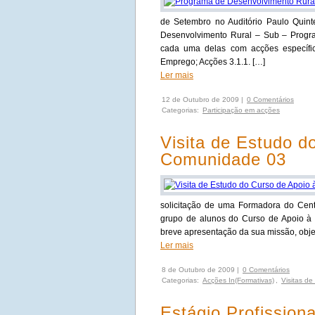
de Setembro no Auditório Paulo Quin
Desenvolvimento Rural – Sub – Progr
cada uma delas com acções específic
Emprego; Acções 3.1.1. […]
Ler mais
12 de Outubro de 2009 |
0 Comentários
Categorias:
Participação em acções
Visita de Estudo d
Comunidade 03
solicitação de uma Formadora do Cen
grupo de alunos do Curso de Apoio à
breve apresentação da sua missão, obj
Ler mais
8 de Outubro de 2009 |
0 Comentários
Categorias:
Acções In(Formativas)
,
Visitas de
Estágio Profission