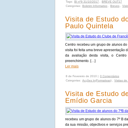
Tags:
BI nº9 31/10/2017
,
BREVE OUT17
Categorias:
Boletim Informativo
,
Breves
,
Visi
Visita de Estudo d
Paulo Quintela
Centro recebeu um grupo de alunos do 
visita foi feita uma breve apresentação 
da avaliação desta visita, o Centro
preenchimento. […]
Ler mais
8 de Fevereiro de 2010 |
0 Comentários
Categorias:
Acções In(Formativas)
,
Visitas de
Visita de Estudo d
Emídio Garcia
recebeu um grupo de alunos do 7º B da
da sua missão, objectivos e serviços pr