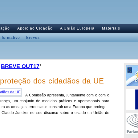
tação
Apoio ao Cidadão
A União Europeia
Materiais
Informativo
Breves
,
BREVE OUT17
’
proteção dos cidadãos da UE
A Comissão apresenta, juntamente com o com o
urança, um conjunto de medidas práticas e operacionais para
tra as ameaças terroristas e construir uma Europa que protege.
-Claude Juncker no seu discurso sobre o estado da União de