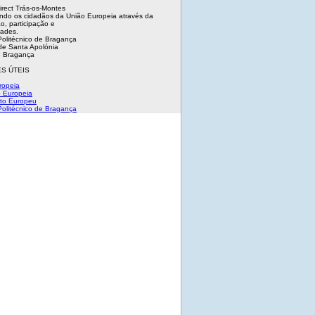
irect Trás-os-Montes
ndo os cidadãos da União Europeia através da
o, participação e
dades.
 Politécnico de Bragança
e Santa Apolónia
 Bragança
S ÚTEIS
ropeia
 Europeia
to Europeu
 Politécnico de Bragança