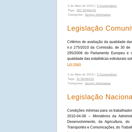
4 de Maio de 2010 |
0 Comentários
Tags:
SIC 30/Abr/10
Categorias:
Serviço Informativo
Legislação Comunit
Critérios de avaliação da qualidade da
n.o 275/2010 da Comissão, de 30 de 
295/2008 do Parlamento Europeu e do
qualidade das estatísticas estruturais 
Ler mais
4 de Maio de 2010 |
0 Comentários
Tags:
SI 30/Abr/10
Categorias:
Serviço Informativo
Legislação Nacional
Condições mínimas para os trabalhadores
2010-04-08 – Ministérios da Adminis
Desenvolvimento, da Agricultura, d
Transportes e Comunicações, do Trabalh