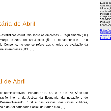
Europe D
Aproxima
informaçã
oportuni
Instituto
Campus d
5300-253
ária de Abril
Portugal
LIGAÇÕE
União Eu
Comissão
s estatísticas estruturais sobre as empresas – Regulamento (UE)
Parlamen
Instituto
Março de 2010, relativo à execução do Regulamento (CE) n.o
 Conselho, no que se refere aos critérios de avaliação da
sobre as empresas (JOL […]
 de Abril
 administrativos – Portaria n.º 191/2010. D.R. n.º 68, Série I de
tração Interna, da Justiça, da Economia, da Inovação e do
o Desenvolvimento Rural e das Pescas, das Obras Públicas,
o e da Solidariedade Social, da Saúde e da […]