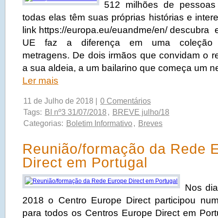
512 milhões de pessoa
todas elas têm suas próprias histórias e inter
link https://europa.eu/euandme/en/ descubra
UE faz a diferença em uma coleção 
metragens. De dois irmãos que convidam o r
a sua aldeia, a um bailarino que começa um n
Ler mais
11 de Julho de 2018 |
0 Comentários
Tags:
BI nº3 31/07/2018
,
BREVE julho/18
Categorias:
Boletim Informativo
,
Breves
Reunião/formação da Rede 
Direct em Portugal
Nos dia
2018 o Centro Europe Direct participou nu
para todos os Centros Europe Direct em Por