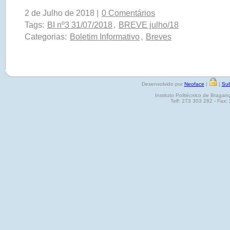
2 de Julho de 2018 |
0 Comentários
Tags:
BI nº3 31/07/2018
,
BREVE julho/18
Categorias:
Boletim Informativo
,
Breves
Desenvolvido por
Neoface
|
|
Sub
Instituto Politécnico de Brag
Telf: 273 303 282 - Fax: