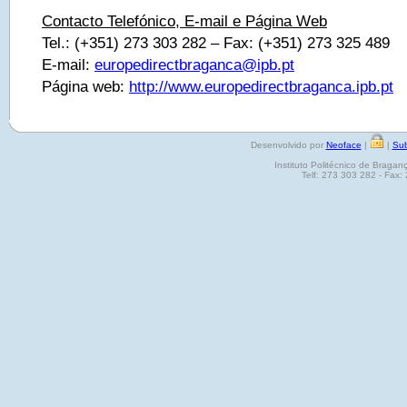
Contacto Telefónico, E-mail e Página Web
Tel.: (+351) 273 303 282 – Fax: (+351) 273 325 489
E-mail:
europedirectbraganca@ipb.pt
Página web:
http://www.europedirectbraganca.ipb.pt
Desenvolvido por
Neoface
|
|
Sub
Instituto Politécnico de Brag
Telf: 273 303 282 - Fax: