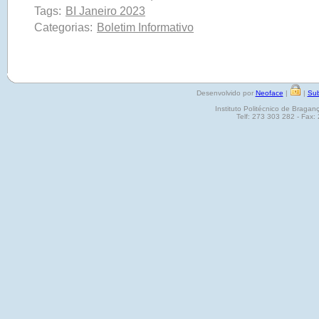
Tags:
BI Janeiro 2023
Categorias:
Boletim Informativo
Desenvolvido por
Neoface
|
|
Sub
Instituto Politécnico de Brag
Telf: 273 303 282 - Fax: