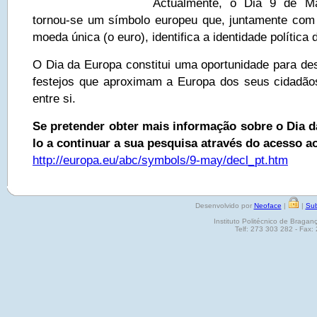
Actualmente, o Dia 9 de M
tornou-se um símbolo europeu que, juntamente com 
moeda única (o euro), identifica a identidade política
O Dia da Europa constitui uma oportunidade para des
festejos que aproximam a Europa dos seus cidadão
entre si.
Se pretender obter mais informação sobre o Dia 
lo a continuar a sua pesquisa através do acesso ao
http://europa.eu/abc/symbols/9-may/decl_pt.htm
Desenvolvido por
Neoface
|
|
Sub
Instituto Politécnico de Brag
Telf: 273 303 282 - Fax: