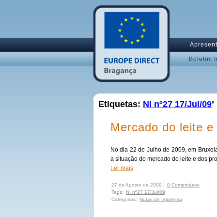
Apresen
Boletim 
Etiquetas:
NI nº27 17/Jul/09
’
Mercado do leite e
No dia 22 de Julho de 2009, em Bruxe
a situação do mercado do leite e dos pr
Ler mais
27 de Agosto de 2009 |
0 Comentários
Tags:
NI nº27 17/Jul/09
Categorias:
Notas de Imprensa