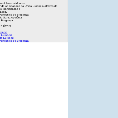
irect Trás-os-Montes
ndo os cidadãos da União Europeia através da
o, participação e
dades.
 Politécnico de Bragança
e Santa Apolónia
 Bragança
S ÚTEIS
ropeia
 Europeia
to Europeu
 Politécnico de Bragança