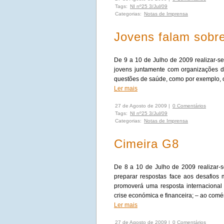
Tags:
NI nº25 3/Jul/09
Categorias:
Notas de Imprensa
Jovens falam sobr
De 9 a 10 de Julho de 2009 realizar-s
jovens juntamente com organizações d
questões de saúde, como por exemplo, o
Ler mais
27 de Agosto de 2009 |
0 Comentários
Tags:
NI nº25 3/Jul/09
Categorias:
Notas de Imprensa
Cimeira G8
De 8 a 10 de Julho de 2009 realizar-se
preparar respostas face aos desafios
promoverá uma resposta internacional
crise económica e financeira; – ao comér
Ler mais
27 de Agosto de 2009 |
0 Comentários