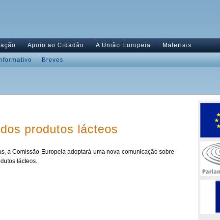
tação
Apoio ao Cidadão
A União Europeia
Materiais
Informativo
Breves
 dos produtos lácteos
las, a Comissão Europeia adoptará uma nova comunicação sobre
odutos lácteos.