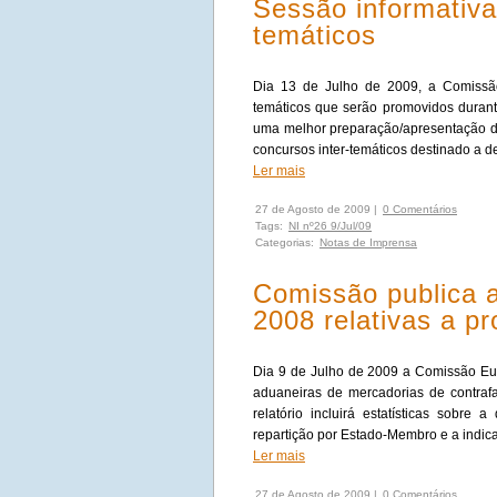
Sessão informativa
temáticos
Dia 13 de Julho de 2009, a Comissão
temáticos que serão promovidos durant
uma melhor preparação/apresentação de
concursos inter-temáticos destinado a d
Ler mais
27 de Agosto de 2009 |
0 Comentários
Tags:
NI nº26 9/Jul/09
Categorias:
Notas de Imprensa
Comissão publica 
2008 relativas a p
Dia 9 de Julho de 2009 a Comissão Eur
aduaneiras de mercadorias de contrafa
relatório incluirá estatísticas sobre
repartição por Estado-Membro e a indic
Ler mais
27 de Agosto de 2009 |
0 Comentários