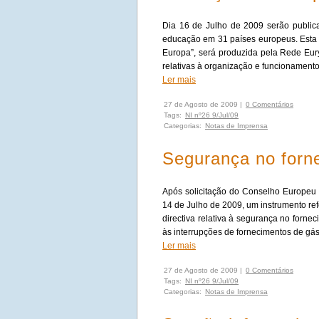
Dia 16 de Julho de 2009 serão public
educação em 31 países europeus. Esta 
Europa”, será produzida pela Rede Eur
relativas à organização e funcionamento
Ler mais
27 de Agosto de 2009 |
0 Comentários
Tags:
NI nº26 9/Jul/09
Categorias:
Notas de Imprensa
Segurança no forn
Após solicitação do Conselho Europeu
14 de Julho de 2009, um instrumento ref
directiva relativa à segurança no forne
às interrupções de fornecimentos de gá
Ler mais
27 de Agosto de 2009 |
0 Comentários
Tags:
NI nº26 9/Jul/09
Categorias:
Notas de Imprensa