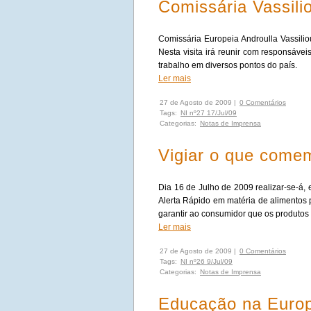
Comissária Vassili
Comissária Europeia Androulla Vassiliou
Nesta visita irá reunir com responsáveis
trabalho em diversos pontos do país.
Ler mais
27 de Agosto de 2009 |
0 Comentários
Tags:
NI nº27 17/Jul/09
Categorias:
Notas de Imprensa
Vigiar o que come
Dia 16 de Julho de 2009 realizar-se-á,
Alerta Rápido em matéria de alimentos p
garantir ao consumidor que os produto
Ler mais
27 de Agosto de 2009 |
0 Comentários
Tags:
NI nº26 9/Jul/09
Categorias:
Notas de Imprensa
Educação na Euro