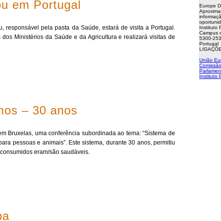
ou em Portugal
Europe D
Aproxima
informaçã
oportuni
, responsável pela pasta da Saúde, estará de visita a Portugal.
Instituto
Campus d
 dos Ministérios da Saúde e da Agricultura e realizará visitas de
5300-253
Portugal
LIGAÇÕE
União Eu
Comissão
Parlamen
Instituto
mos – 30 anos
 em Bruxelas, uma conferência subordinada ao tema: “Sistema de
ara pessoas e animais”. Este sistema, durante 30 anos, permitiu
s consumidos eram/são saudáveis.
pa