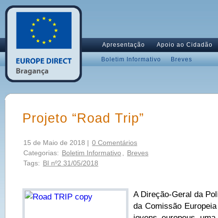
Apresentação
Apoio ao Cidadão
Boletim Informativo
Breves
Projeto “Road Trip”
15 de Maio de 2018 |
0 Comentários
Categorias:
Boletim Informativo
,
Breves
Tags:
BI nº2 31/05/2018
A Direção-Geral da Pol
da Comissão Europeia v
jovens europeus uma 