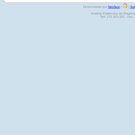
Desenvolvido por
Neoface
|
|
Sub
Instituto Politécnico de Brag
Telf: 273 303 282 - Fax: