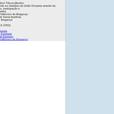
irect Trás-os-Montes
ndo os cidadãos da União Europeia através da
o, participação e
dades.
 Politécnico de Bragança
e Santa Apolónia
 Bragança
S ÚTEIS
ropeia
 Europeia
to Europeu
 Politécnico de Bragança