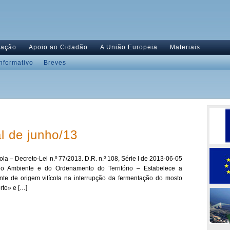
tação
Apoio ao Cidadão
A União Europeia
Materiais
Informativo
Breves
l de junho/13
ola – Decreto-Lei n.º 77/2013. D.R. n.º 108, Série I de 2013-06-05
, do Ambiente e do Ordenamento do Território – Estabelece a
ente de origem vitícola na interrupção da fermentação do mosto
rto» e […]