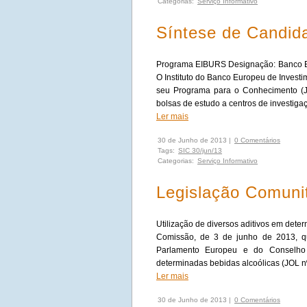
Categorias:
Serviço Informativo
Síntese de Candida
Programa EIBURS Designação: Banco Eu
O Instituto do Banco Europeu de Inves
seu Programa para o Conhecimento (J
bolsas de estudo a centros de investiga
Ler mais
30 de Junho de 2013 |
0 Comentários
Tags:
SIC 30/jun/13
Categorias:
Serviço Informativo
Legislação Comunit
Utilização de diversos aditivos em det
Comissão, de 3 de junho de 2013, q
Parlamento Europeu e do Conselho n
determinadas bebidas alcoólicas (JOL n
Ler mais
30 de Junho de 2013 |
0 Comentários