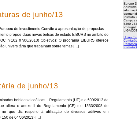
Europe D
Aproxima
informaçã
turas de junho/13
oportuni
Instituto
Campus d
5300-253
Portugal
ropeu de Investimento Convite à apresentação de propostas —
LIGAÇÕE
timento propõe duas novas bolsas de estudo EIBURS no âmbito do
União Eu
OC nº162 07/06/2013) Objetivos: O programa EIBURS oferece
Comissão
Parlamen
ção universitária que trabalham sobre temas […]
Instituto
ária de junho/13
erminadas bebidas alcoólicas – Regulamento (UE) n.o 509/2013 da
ue altera o anexo II do Regulamento (CE) n.o 1333/2008 do
o que diz respeito à utilização de diversos aditivos em
º 150 de 04/06/2013) […]