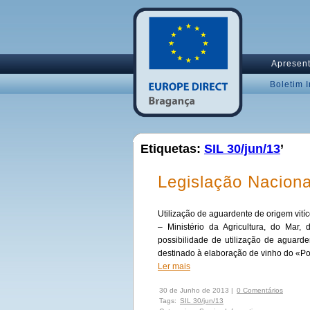
Apresen
Boletim 
Etiquetas:
SIL 30/jun/13
’
Legislação Naciona
Utilização de aguardente de origem vitíc
– Ministério da Agricultura, do Mar
possibilidade de utilização de aguard
destinado à elaboração de vinho do «Po
Ler mais
30 de Junho de 2013 |
0 Comentários
Tags:
SIL 30/jun/13