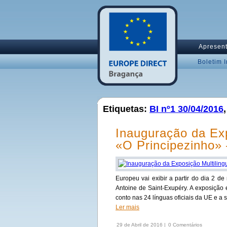
Apresen
Boletim 
Etiquetas:
BI nº1 30/04/2016
Inauguração da Exp
«O Principezinho» 
Europeu vai exibir a partir do dia 2 d
Antoine de Saint-Exupéry. A exposição e
conto nas 24 línguas oficiais da UE e a 
Ler mais
29 de Abril de 2016 |
0 Comentários