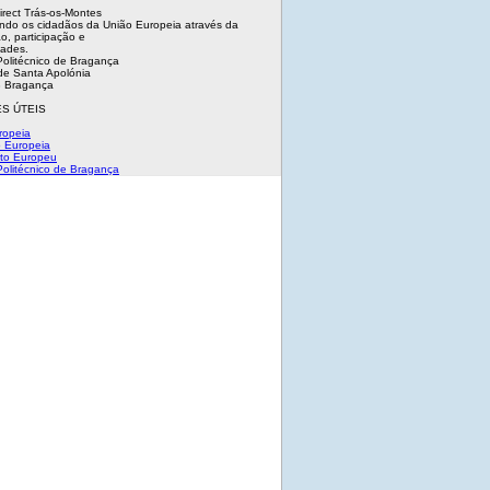
irect Trás-os-Montes
ndo os cidadãos da União Europeia através da
o, participação e
dades.
 Politécnico de Bragança
e Santa Apolónia
 Bragança
S ÚTEIS
ropeia
 Europeia
to Europeu
 Politécnico de Bragança