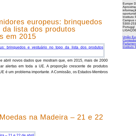
Europe D
Aproxima
informaçã
oportuni
Instituto
midores europeus: brinquedos
Campus d
5300-253
 da lista dos produtos
Portugal
LIGAÇÕE
os em 2015
União Eu
Comissão
Parlamen
Instituto
e abril novos dados que mostram que, em 2015, mais de 2000
ear alertas em toda a UE. A proporção crescente de produtos
 UE é um problema importante. A Comissão, os Estados-Membros
 Moedas na Madeira – 21 e 22