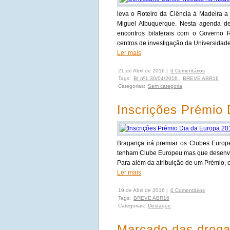
leva o Roteiro da Ciência à Madeira a
Miguel Albuquerque. Nesta agenda ded
encontros bilaterais com o Governo Re
centros de investigação da Universidad
Ler mais
21 de Abril de 2016 |
0 Comentários
Tags:
BI nº1 30/04/2016
,
BREVE ABR16
Categorias:
Sem categoria
Inscrições Prémio
Bragança irá premiar os Clubes Euro
tenham Clube Europeu mas que desenvol
Para além da atribuição de um Prémio, o 
Ler mais
19 de Abril de 2016 |
0 Comentários
Tags:
BREVE ABR16
Categorias:
Destaque
Marcado das drogas