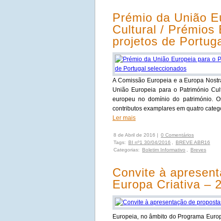
Prémio da União Eu
Cultural / Prémios
projetos de Portug
A Comissão Europeia e a Europa Nostr
União Europeia para o Património Cul
europeu no domínio do património. O
contributos examplares em quatro catego
Ler mais
8 de Abril de 2016 |
0 Comentários
Tags:
BI nº1 30/04/2016
,
BREVE ABR16
Categorias:
Boletim Informativo
,
Breves
Convite à apresen
Europa Criativa – 
Europeia, no âmbito do Programa Europ