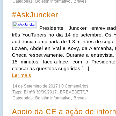
Categorias:
Boletim Informativo
,
Breves
#AskJuncker
Presidente Juncker entrevist
três YouTubers no dia 14 de setembro. Os 
audiência combinada de 1.3 milhões de seguid
Löwen, Abdel en Vrai e Kovy, da Alemanha, 
Checa respetivamente. Durante a entrevista,
15 minutos, face-a-face, com o President
colocar as questões sugeridas […]
Ler mais
14 de Setembro de 2017 |
0 Comentários
Tags:
BI nº8 30/09/2017
,
BREVESET/17
Categorias:
Boletim Informativo
,
Breves
Apoio da CE a ação de info