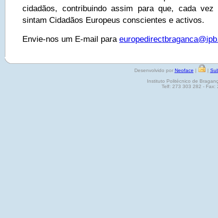
cidadãos, contribuindo assim para que, cada vez
sintam Cidadãos Europeus conscientes e activos.
Envie-nos um E-mail para
europedirectbraganca@ipb
Desenvolvido por
Neoface
|
|
Sub
Instituto Politécnico de Brag
Telf: 273 303 282 - Fax: