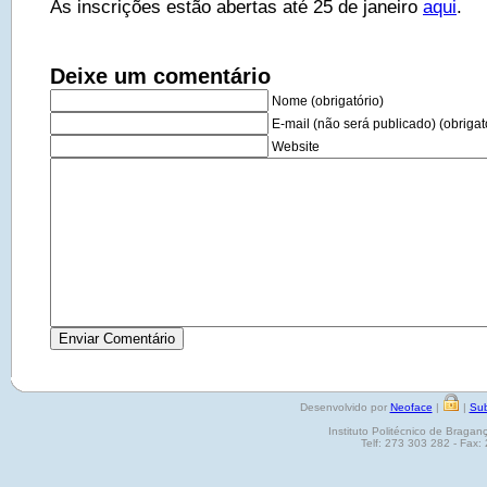
As inscrições estão abertas até 25 de janeiro
aqui
.
Deixe um comentário
Nome (obrigatório)
E-mail (não será publicado) (obrigat
Website
Desenvolvido por
Neoface
|
|
Sub
Instituto Politécnico de Brag
Telf: 273 303 282 - Fax: