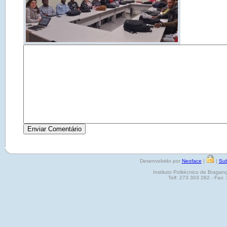
Desenvolvido por
Neoface
|
|
Sub
Instituto Politécnico de Brag
Telf: 273 303 282 - Fax: