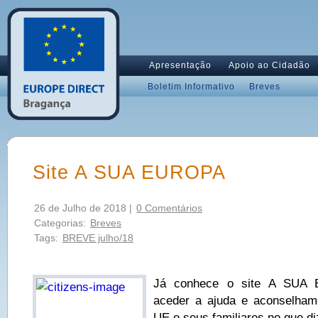
Apresentação
Apoio ao Cidadão
Boletim Informativo
Breves
Site A SUA EUROPA
26 de Julho de 2018 |
0 Comentários
Categorias:
Breves
Tags:
BREVE julho/18
Já conhece o site A SUA 
aceder a ajuda e aconselham
UE e seus familiares no que di