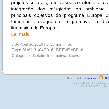
projetos culturais, audiovisuais e intersetoriais
integração dos refugiados no ambiente
principais objetivos do programa Europa C
fomentar, salvaguardar e promover a dive
linguística da Europa. […]
Ler mais
7 de Abril de 2016 |
0 Comentários
Tags:
BI nº1 31/04/2016
,
BREVE ABR16
Categorias:
Boletim Informativo
,
Breves
Desenvolvido por
Neoface
|
|
Sub
Instituto Politécnico de Brag
Telf: 273 303 282 - Fax: