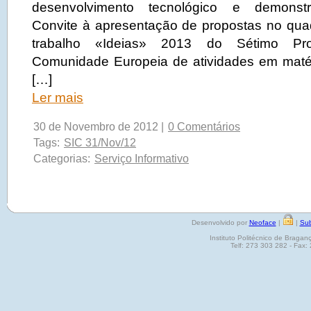
desenvolvimento tecnológico e demonst
Convite à apresentação de propostas no qu
trabalho «Ideias» 2013 do Sétimo Pr
Comunidade Europeia de atividades em matér
[…]
Ler mais
30 de Novembro de 2012 |
0 Comentários
Tags:
SIC 31/Nov/12
Categorias:
Serviço Informativo
Desenvolvido por
Neoface
|
|
Sub
Instituto Politécnico de Brag
Telf: 273 303 282 - Fax: