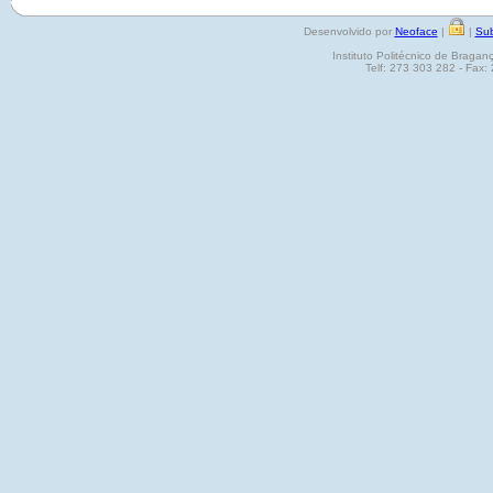
Desenvolvido por
Neoface
|
|
Sub
Instituto Politécnico de Brag
Telf: 273 303 282 - Fax: