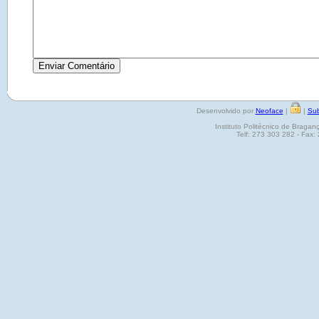
Desenvolvido por
Neoface
|
|
Sub
Instituto Politécnico de Brag
Telf: 273 303 282 - Fax: