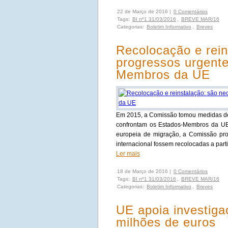
22 de Março de 2016 |
0 Comentários
Tags:
BI nº1 31/03/2016
,
BREVE MAR/16
Categorias:
Boletim Informativo
,
Breves
Recolocação e rein
progressos urgente
Membros da UE
Em 2015, a Comissão tomou medidas deci
confrontam os Estados-Membros da UE e
europeia de migração, a Comissão pr
internacional fossem recolocadas a parti
Ler mais
18 de Março de 2016 |
0 Comentários
Tags:
BI nº1 31/03/2016
,
BREVE MAR/16
Categorias:
Boletim Informativo
,
Breves
UE apoia investiga
milhões de euros