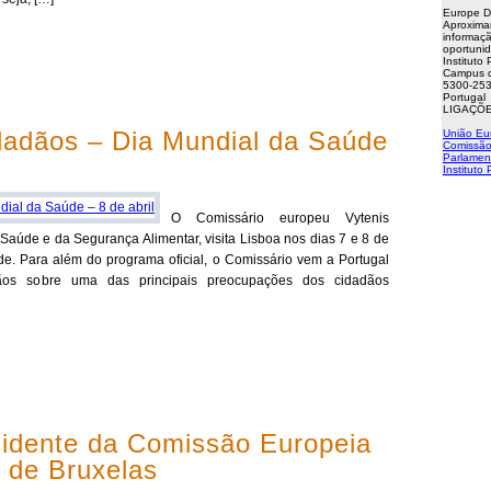
Europe D
Aproxima
informaçã
oportuni
Instituto
Campus d
5300-253
Portugal
LIGAÇÕE
dadãos – Dia Mundial da Saúde
União Eu
Comissão
Parlamen
Instituto
O Comissário europeu Vytenis
 Saúde e da Segurança Alimentar, visita Lisboa nos dias 7 e 8 de
de. Para além do programa oficial, o Comissário vem a Portugal
ãos sobre uma das principais preocupações dos cidadãos
idente da Comissão Europeia
 de Bruxelas