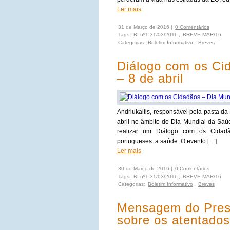
Ler mais
31 de Março de 2016 |
0 Comentários
Tags:
BI nº1 31/03/2016
,
BREVE MAR/16
Categorias:
Boletim Informativo
,
Breves
Diálogo com os Ci
– 8 de abril
Andriukaitis, responsável pela pasta da
abril no âmbito do Dia Mundial da Saú
realizar um Diálogo com os Cidad
portugueses: a saúde. O evento […]
Ler mais
30 de Março de 2016 |
0 Comentários
Tags:
BI nº1 31/03/2016
,
BREVE MAR/16
Categorias:
Boletim Informativo
,
Breves
Mensagem do Pres
sobre os atentados