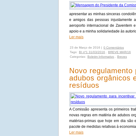
apresentar as minhas sinceras condolên
e amigos das pessoas injustamente a
aeroporto internacional de Zaventem
apoio e a minha solidariedade às autor
Ler mais
23 de Março de 2016 |
0 Comentários
Tags:
BI nº1 31/03/2016
,
BREVE MAR/16
Categorias:
Boletim Informativo
,
Breves
Novo regulamento p
adubos orgânicos 
resíduos
A Comissão apresenta os primeiros tra
novas regras em matéria de adubos org
matérias-primas que hoje em dia são 
pacote de medidas relativas à economia
Ler mais