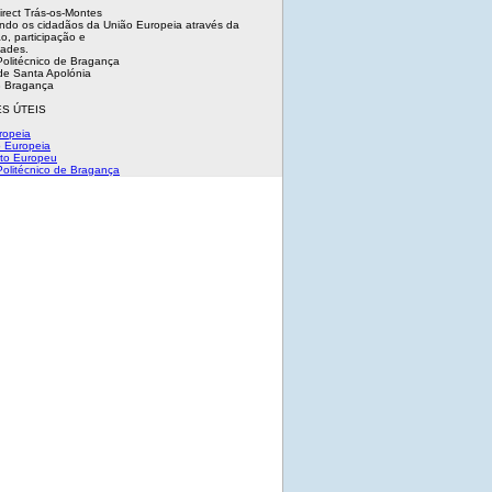
irect Trás-os-Montes
ndo os cidadãos da União Europeia através da
o, participação e
dades.
 Politécnico de Bragança
e Santa Apolónia
 Bragança
S ÚTEIS
ropeia
 Europeia
to Europeu
 Politécnico de Bragança