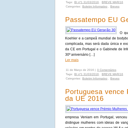
Tags:
BI nº1 31/03/2016
,
BREVE MAR/16
Categorias:
Boletim Informativo
,
Breves
Passatempo EU Ge
O qu
Koehler e a campeã mundial de bodyb
complicada, mas será dada única e ex
da CE em Portugal e o Gabinete de I
30º aniversário […]
Ler mais
11 de Março de 2016 |
0 Comentários
Tags:
BI nº1 31/03/2016
,
BREVE MAR/16
Categorias:
Boletim Informativo
,
Breves
Portuguesa vence 
da UE 2016
empresa Veniam em Portugal, venceu 
distingue mulheres com ideias de van