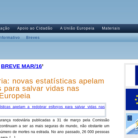
tação
Apoio ao Cidadão
A União Europeia
Materiais
Informativo
Breves
,
BREVE MAR/16
’
ia: novas estatísticas apelam
s para salvar vidas nas
 Europeia
gurança rodoviária publicadas a 31 de março pela Comissão
 continuam a ser as mais seguras do mundo, não obstante um
número de mortes na estrada. No ano passado, 26 000 pessoas
seja, […]