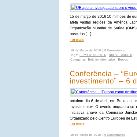
15 de março de 2016 10 milhões de euro
afeta vastas regiões da América Lat
Organização Mundial de Saúde (OMS),
nascidos […]
Ler mais
16 de Março de 2016 |
0 Comentários
Tags:
BI nº1 31/03/2016
,
BREVE MAR/16
Categorias:
Boletim Informativo
,
Breves
Conferência – “Eu
investimento” – 6 d
próximo dia 6 de abril, em Bruxelas, 
investimento». O evento enquadra-se
iniciativa chave da Comissão Junck
Organizado pelo Centro Europeu de Estra
Ler mais
16 de Março de 2016 |
0 Comentários