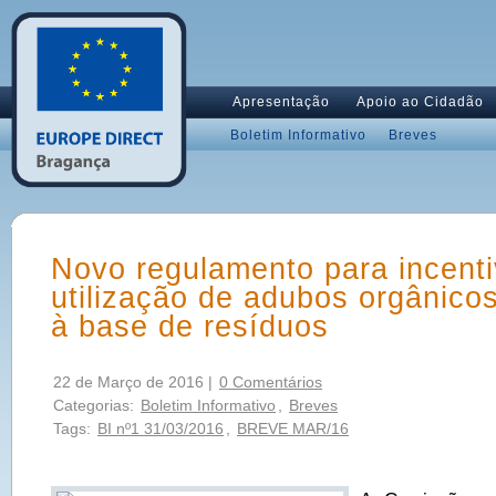
Apresentação
Apoio ao Cidadão
Boletim Informativo
Breves
Novo regulamento para incenti
utilização de adubos orgânico
à base de resíduos
22 de Março de 2016 |
0 Comentários
Categorias:
Boletim Informativo
,
Breves
Tags:
BI nº1 31/03/2016
,
BREVE MAR/16