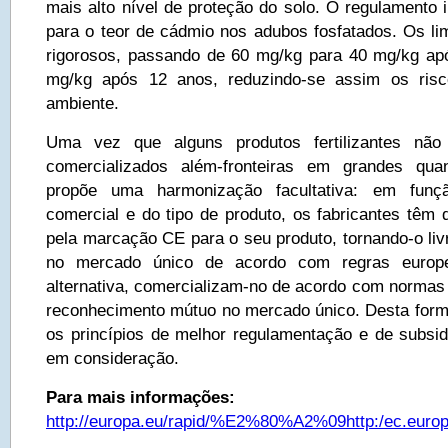
mais alto nível de proteção do solo. O regulamento in
para o teor de cádmio nos adubos fosfatados. Os lim
rigorosos, passando de 60 mg/kg para 40 mg/kg ap
mg/kg após 12 anos, reduzindo-se assim os ris
ambiente.
Uma vez que alguns produtos fertilizantes nã
comercializados além-fronteiras em grandes qua
propõe uma harmonização facultativa: em funç
comercial e do tipo de produto, os fabricantes têm
pela marcação CE para o seu produto, tornando-o liv
no mercado único de acordo com regras europ
alternativa, comercializam-no de acordo com normas
reconhecimento mútuo no mercado único. Desta forma
os princípios de melhor regulamentação e de subsi
em consideração.
Para mais informações:
http://europa.eu/rapid/%E2%80%A2%09http:/ec.eur