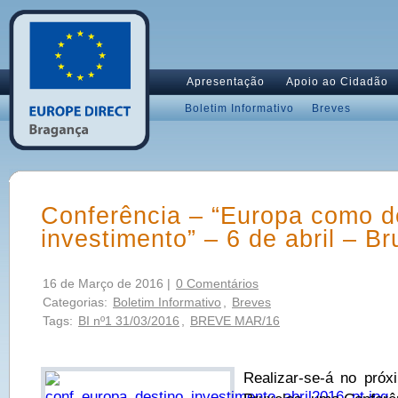
Apresentação
Apoio ao Cidadão
Boletim Informativo
Breves
Conferência – “Europa como d
investimento” – 6 de abril – Br
16 de Março de 2016 |
0 Comentários
Categorias:
Boletim Informativo
,
Breves
Tags:
BI nº1 31/03/2016
,
BREVE MAR/16
Realizar-se-á no próx