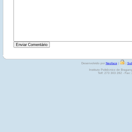
Desenvolvido por
Neoface
|
|
Sub
Instituto Politécnico de Brag
Telf: 273 303 282 - Fax: