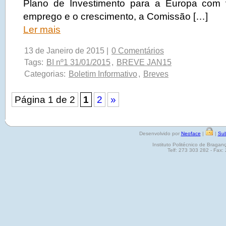
Plano de Investimento para a Europa com 
emprego e o crescimento, a Comissão […]
Ler mais
13 de Janeiro de 2015 |
0 Comentários
Tags:
BI nº1 31/01/2015
,
BREVE JAN15
Categorias:
Boletim Informativo
,
Breves
Página 1 de 2
1
2
»
Desenvolvido por
Neoface
|
|
Sub
Instituto Politécnico de Brag
Telf: 273 303 282 - Fax: