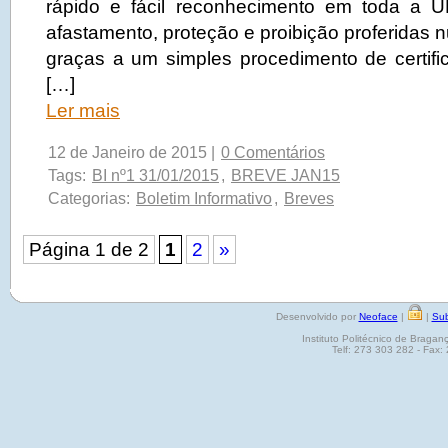
rápido e fácil reconhecimento em toda a 
afastamento, proteção e proibição proferidas
graças a um simples procedimento de certifi
[…]
Ler mais
12 de Janeiro de 2015 |
0 Comentários
Tags:
BI nº1 31/01/2015
,
BREVE JAN15
Categorias:
Boletim Informativo
,
Breves
Página 1 de 2
1
2
»
Desenvolvido por
Neoface
|
|
Sub
Instituto Politécnico de Brag
Telf: 273 303 282 - Fax: