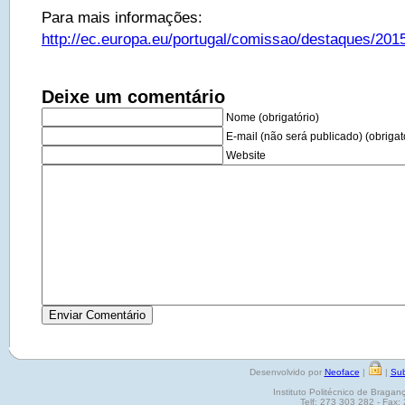
Para mais informações:
http://ec.europa.eu/portugal/comissao/destaques/2
Deixe um comentário
Nome (obrigatório)
E-mail (não será publicado) (obrigat
Website
Desenvolvido por
Neoface
|
|
Sub
Instituto Politécnico de Brag
Telf: 273 303 282 - Fax: