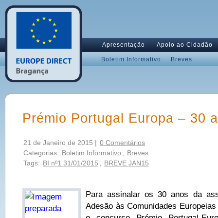
Apresentação
Apoio ao Cidadão
Boletim Informativo
Breves
Prémio Portugal Europa – 30 
21 de Janeiro de 2015 |
0 Comentários
Categorias:
Boletim Informativo
,
Breves
Tags:
BI nº1 31/01/2015
,
BREVE JAN15
Para assinalar os 30 anos da ass
Adesão às Comunidades Europeias (
o concurso Prémio Portugal-Eu