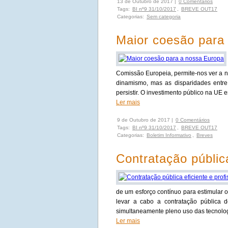
13 de Outubro de 2017 |
0 Comentários
Tags:
BI nº9 31/10/2017
,
BREVE OUT17
Categorias:
Sem categoria
Maior coesão para
Comissão Europeia, permite-nos ver a n
dinamismo, mas as disparidades entre
persistir. O investimento público na UE e
Ler mais
9 de Outubro de 2017 |
0 Comentários
Tags:
BI nº9 31/10/2017
,
BREVE OUT17
Categorias:
Boletim Informativo
,
Breves
Contratação pública
de um esforço contínuo para estimular 
levar a cabo a contratação pública 
simultaneamente pleno uso das tecnologia
Ler mais