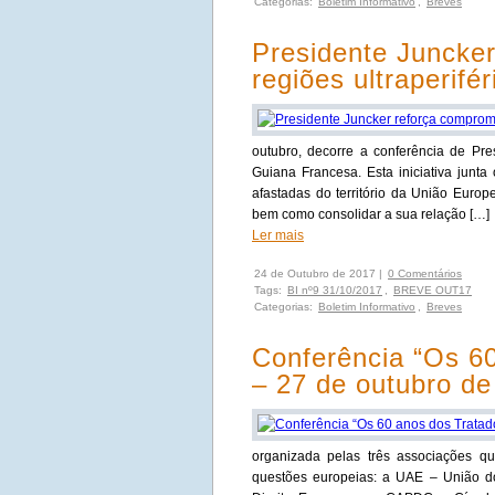
Categorias:
Boletim Informativo
,
Breves
Presidente Juncke
regiões ultraperifér
outubro, decorre a conferência de Pre
Guiana Francesa. Esta iniciativa junt
afastadas do território da União Europe
bem como consolidar a sua relação […]
Ler mais
24 de Outubro de 2017 |
0 Comentários
Tags:
BI nº9 31/10/2017
,
BREVE OUT17
Categorias:
Boletim Informativo
,
Breves
Conferência “Os 6
– 27 de outubro de
organizada pelas três associações qu
questões europeias: a UAE – União 