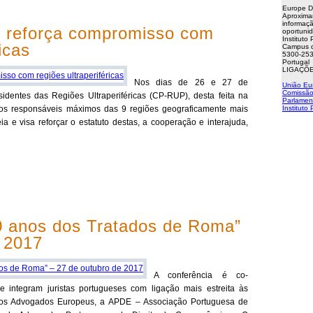
Europe D
Aproxima
informaçã
r reforça compromisso com
oportuni
Instituto
icas
Campus d
5300-253
Portugal
LIGAÇÕE
Nos dias de 26 e 27 de
União Eu
Comissão
sidentes das Regiões Ultraperiféricas (CP-RUP), desta feita na
Parlamen
a os responsáveis máximos das 9 regiões geograficamente mais
Instituto
ia e visa reforçar o estatuto destas, a cooperação e interajuda,
0 anos dos Tratados de Roma”
 2017
A conferência é co-
e integram juristas portugueses com ligação mais estreita às
dos Advogados Europeus, a APDE – Associação Portuguesa de