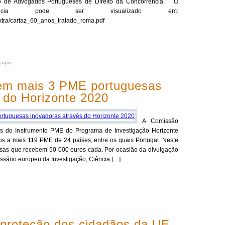
o de Advogados Portugueses de Direito da Concorrência. O
ência pode ser visualizado em:
extra/cartaz_60_anos_tratado_roma.pdf
taque
em mais 3 PME portuguesas
 do Horizonte 2020
A Comissão
dos do Instrumento PME do Programa de Investigação Horizonte
ros a mais 119 PME de 24 países, entre os quais Portugal. Neste
sas que recebem 50 000 euros cada. Por ocasião da divulgação
ssário europeu da Investigação, Ciência […]
proteção dos cidadãos da UE