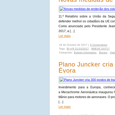
11.º Relatório sobre a União da Seg
defender melhor os cidadãos da UE con
Como anunciado pelo Presidente Jean
2017, a […]
Ler mais
18 de Outubro de 2017 |
0 Comentários
Tags:
BI nº9 31/10/2017
,
BREVE OUT17
Categorias:
Boletim Informativo
,
Breves
,
Visi
Plano Juncker cria
Évora
Investimento para a Europa, conhec
a Mecachrome Aeronáutica inaugurou h
titânio para motores de aeronaves. O pro
[…]
Ler mais