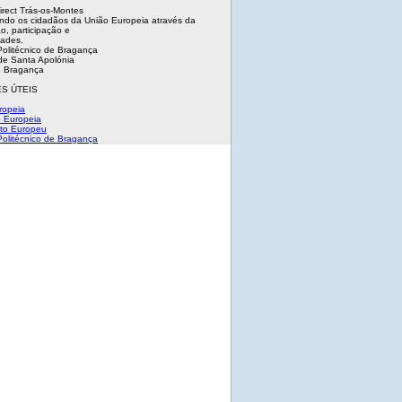
irect Trás-os-Montes
ndo os cidadãos da União Europeia através da
o, participação e
dades.
 Politécnico de Bragança
e Santa Apolónia
 Bragança
S ÚTEIS
ropeia
 Europeia
to Europeu
 Politécnico de Bragança