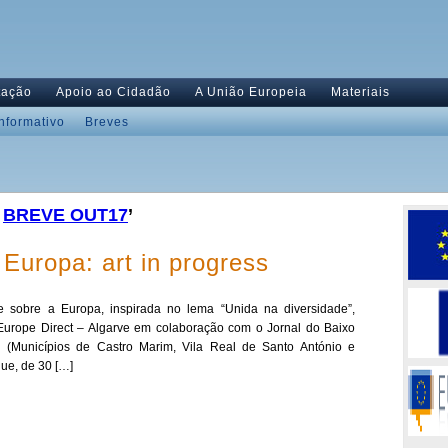
tação
Apoio ao Cidadão
A União Europeia
Materiais
Informativo
Breves
,
BREVE OUT17
’
 Europa: art in progress
te sobre a Europa, inspirada no lema “Unida na diversidade”,
Europe Direct – Algarve em colaboração com o Jornal do Baixo
(Municípios de Castro Marim, Vila Real de Santo António e
ue, de 30 […]