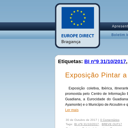
Apresen
Boletim 
Etiquetas:
BI nº9 31/10/2017
Exposição Pintar a
Exposição coletiva, Ibérica, itineran
promovida pelo Centro de Informação 
Guadiana, a Eurocidade do Guadiana 
Ayamonte) e o Município de Alcoutim e q
Ler mais
30 de Outubro de 2017 |
0 Comentários
Tags:
BI nº9 31/10/2017
,
BREVE OUT17