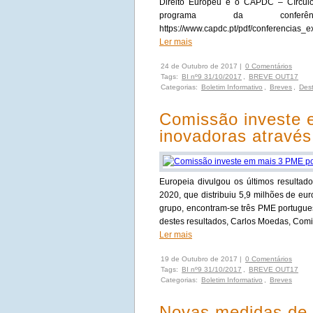
Direito Europeu e o CAPDC – Círcul
programa da confer
https://www.capdc.pt/pdf/conferencias_
Ler mais
24 de Outubro de 2017 |
0 Comentários
Tags:
BI nº9 31/10/2017
,
BREVE OUT17
Categorias:
Boletim Informativo
,
Breves
,
Des
Comissão investe 
inovadoras através
Europeia divulgou os últimos resulta
2020, que distribuiu 5,9 milhões de eu
grupo, encontram‑se três PME portugue
destes resultados, Carlos Moedas, Comi
Ler mais
19 de Outubro de 2017 |
0 Comentários
Tags:
BI nº9 31/10/2017
,
BREVE OUT17
Categorias:
Boletim Informativo
,
Breves
Novas medidas de 