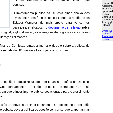
Europe D
persistir.
Aproxima
informaçã
oportuni
O investimento público na UE está ainda abaixo dos
Instituto
Campus d
níveis anteriores à crise, necessitando as regiões e os
5300-253
Estados-Membros de mais apoio para vencer os
Portugal
LIGAÇÕE
desafios identificados no
documento de reflexão
sobre
União Eu
o digital, a globalização, as alterações demográficas e a coesão
Comissão
Parlamen
lterações climáticas.
Instituto
final da Comissão, antes alimenta o debate sobre a política de
 à escala da UE
que sirva três objetivos principais:
s
.
de coesão produziu resultados em todas as regiões da UE e foi
 Criou diretamente 1,2 milhões de postos de trabalho na UE ao
a em que o investimento público vocacionado para o crescimento
s.
estão, de novo, a diminuir lentamente. O documento de reflexão
 o debate; deve a política de coesão centrar-se agora apenas nas