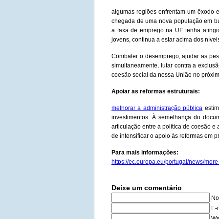
algumas regiões enfrentam um êxodo e
chegada de uma nova população em busc
a taxa de emprego na UE tenha ating
jovens, continua a estar acima dos níveis
Combater o desemprego, ajudar as pess
simultaneamente, lutar contra a exclusã
coesão social da nossa União no próximo
Apoiar as reformas estruturais:
melhorar a administração pública
estim
investimentos. À semelhança do docum
articulação entre a política de coesão 
de intensificar o apoio às reformas em 
Para mais informações:
https://ec.europa.eu/portugal/news/mor
Deixe um comentário
No
E-
We