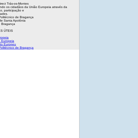
irect Trás-os-Montes
ndo os cidadãos da União Europeia através da
o, participação e
dades.
 Politécnico de Bragança
e Santa Apolónia
 Bragança
S ÚTEIS
ropeia
 Europeia
to Europeu
 Politécnico de Bragança