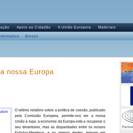
tação
Apoio ao Cidadão
A União Europeia
Materiais
Informativo
Breves
 a nossa Europa
O sétimo relatório sobre a política de coesão, publicado
pela Comissão Europeia, permite-nos ver a nossa
União à lupa: a economia da Europa está a recuperar o
seu dinamismo, mas as disparidades entre os nossos
Estados‑Membros, e no interior destes, teimam em