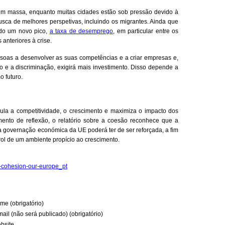
m massa, enquanto muitas cidades estão sob pressão devido à
a de melhores perspetivas, incluindo os migrantes. Ainda que
ido um novo pico,
a taxa de desemprego
, em particular entre os
 anteriores à crise.
oas a desenvolver as suas competências e a criar empresas e,
o e a discriminação, exigirá mais investimento. Disso depende a
 futuro.
ula a competitividade, o crescimento e maximiza o impacto dos
ento de reflexão, o relatório sobre a coesão reconhece que a
e a governação económica da UE poderá ter de ser reforçada, a fim
prol de um ambiente propício ao crescimento.
e-cohesion-our-europe_pt
me (obrigatório)
mail (não será publicado) (obrigatório)
bsite