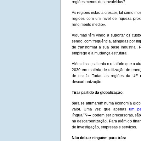
regiões menos desenvolvidas?
As regiões estão a crescer, tal como mo
regiões com um nível de riqueza pró
rendimento médio».
Algumas têm vindo a suportar os custo
sendo, com frequência, atingidas por im
de transformar a sua base industrial. 
emprego e a mudança estrutural.
Além disso, salienta o relatório que o atu
2030 em matéria de utilização de ener
de estufa. Todas as regiões da UE n
descarbonização.
Tirar partido da globalização:
para se afirmarem numa economia globa
valor. Uma vez que apenas
um pe
língua
FR
•••
podem ser precursoras, são 
na descarbonização. Para além do finan
de investigação, empresas e serviços.
Não deixar ninguém para trás: