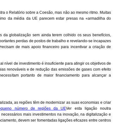
stra o Relatório sobre a Coesão, mas não ao mesmo ritmo. Muitas
ximo da média da UE parecem estar presas na «armadilha do
s da globalização sem ainda terem colhido os seus benefícios,
portantes perdas de postos de trabalho e revelando-se incapazes
Precisam de mais apoio financeiro para incentivar a criação de
al nível de investimento é insuficiente para atingir os objetivos de
gias renováveis e de redução das emissões de gases com efeito
ecessitam portanto de maior financiamento para alcançar a
lizada, as regiões têm de modernizar as suas economias e criar
queno número de regiões da UE
Ver esta ligação noutra
necessários mais investimentos na inovação, na digitalização e
ciamento, devem ser fomentadas ligações eficazes entre centros