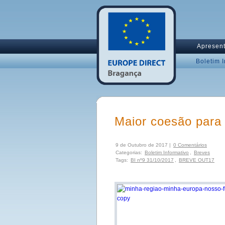
Apresen
Boletim 
Maior coesão para
9 de Outubro de 2017 |
0 Comentários
Categorias:
Boletim Informativo
,
Breves
Tags:
BI nº9 31/10/2017
,
BREVE OUT17