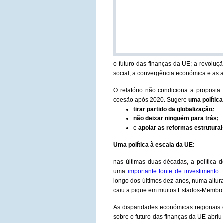
o futuro das finanças da UE; a revoluçã
social, a convergência económica e as a
O relatório não condiciona a proposta 
coesão após 2020. Sugere
uma política
tirar partido da globalização
;
não deixar ninguém para trás;
e
apoiar as reformas estruturai
Uma política à escala da UE:
nas últimas duas décadas, a política 
uma
importante fonte de investimento
.
longo dos últimos dez anos, numa altur
caiu a pique em muitos Estados-Membro
As disparidades económicas regionais 
sobre o futuro das finanças da UE abriu