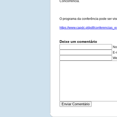
Concorrência.
O programa da conferência pode ser vis
https://www.capdc.pt/pdf/conferencias_
Deixe um comentário
No
E-
We