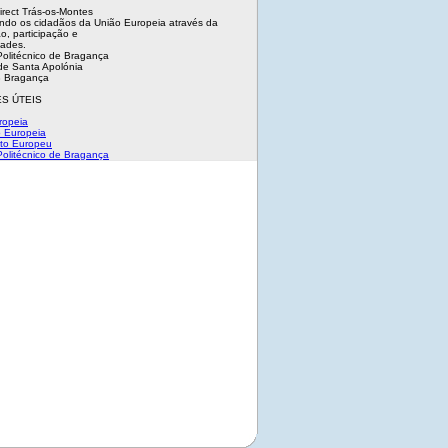
irect Trás-os-Montes
ndo os cidadãos da União Europeia através da
o, participação e
dades.
 Politécnico de Bragança
e Santa Apolónia
 Bragança
S ÚTEIS
ropeia
 Europeia
to Europeu
 Politécnico de Bragança