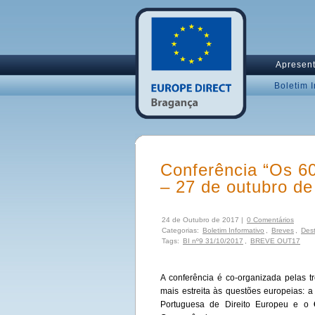
Apresen
Boletim 
Conferência “Os 6
– 27 de outubro de
24 de Outubro de 2017 |
0 Comentários
Categorias:
Boletim Informativo
,
Breves
,
Des
Tags:
BI nº9 31/10/2017
,
BREVE OUT17
A conferência é co-organizada pelas t
mais estreita às questões europeias: 
Portuguesa de Direito Europeu e o