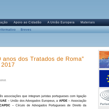
tação
Apoio ao Cidadão
A União Europeia
Materiais
Informativo
Breves
0 anos dos Tratados de Roma”
 2017
taque
rês associações que integram juristas portugueses com ligação
a
UAE
– União dos Advogados Europeus, a
APDE
– Associação
CAPDC
– Círculo de Advogados Portugueses de Direito da