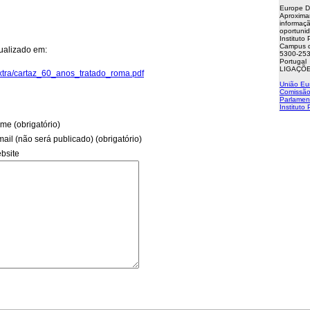
Europe D
Aproxima
informaçã
oportuni
Instituto
Campus d
ualizado em:
5300-253
Portugal
LIGAÇÕE
extra/cartaz_60_anos_tratado_roma.pdf
União Eu
Comissão
Parlamen
Instituto
me (obrigatório)
mail (não será publicado) (obrigatório)
bsite