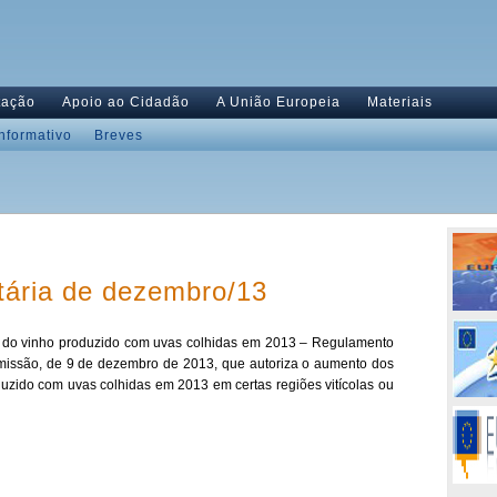
tação
Apoio ao Cidadão
A União Europeia
Materiais
Informativo
Breves
tária de dezembro/13
o do vinho produzido com uvas colhidas em 2013 – Regulamento
issão, de 9 de dezembro de 2013, que autoriza o aumento dos
duzido com uvas colhidas em 2013 em certas regiões vitícolas ou