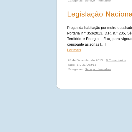
Categorias:
Serviço Informativo
Legislação Nacion
Preços da habitação por metro quadrado,
Portaria n.º 353/2013. D.R. n.º 235, 
Território e Energia – Fixa, para vigo
consoante as zonas […]
Ler mais
28 de Dezembro de 2013 |
0 Comentários
Tags:
SIL 31/Dez/13
Categorias:
Serviço Informativo