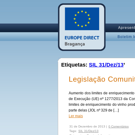
Apresen
Boletim 
Etiquetas:
SIL 31/Dez/13
’
Legislação Comuni
Aumento dos limites de enriqueciment
de Execução (UE) nº 1277/2013 da Com
limites de enriquecimento do vinho pro
parte delas (JOL nº 329 de […]
Ler mais
31 de Dezembro de 2013 |
0 Comentários
Tags:
SIL 31/Dez/13