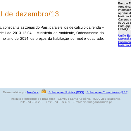
Europe D
Aproxima
informaçã
al de dezembro/13
oportuni
Instituto
Campus d
5300-253
Portugal
 consoante as zonas do País, para efeitos de cálculo da renda –
LIGAÇÕE
Série I de 2013-12-04 – Ministério do Ambiente, Ordenamento do
União Eu
rar no ano de 2014, os preços da habitação por metro quadrado,
Comissão
Parlamen
Instituto
Desenvolvido por
Neoface
|
|
Subscrever Noticias (RSS)
|
Subscrever Comentarios (RSS)
Instituto Politécnico de Bragança - Campus Santa Apolónia - 5300-253 Bragança
Telf: 273 303 282 - Fax: 273 325 489 - E-mail: ciedbraganca@ipb.pt