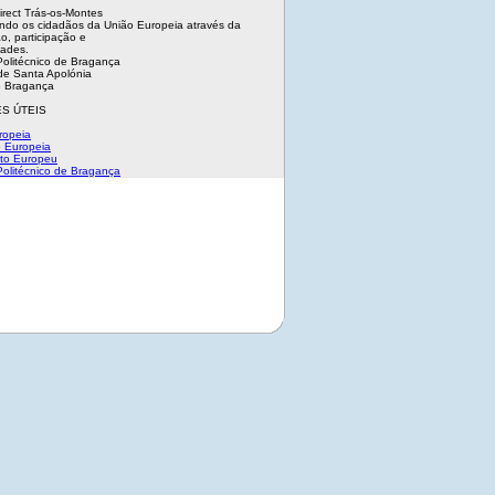
irect Trás-os-Montes
ndo os cidadãos da União Europeia através da
o, participação e
dades.
 Politécnico de Bragança
e Santa Apolónia
 Bragança
S ÚTEIS
ropeia
 Europeia
to Europeu
 Politécnico de Bragança