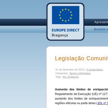
Apresen
Boletim 
Legislação Comuni
31 de Dezembro de 2013 |
0 Comentários
Categorias:
Serviço Informativo
Tags:
SIL 31/Dez/13
Aumento dos limites de enriqueci
Regulamento de Execução (UE) nº 1277
aumento dos limites de enriquecimen
regiões vitícolas ou parte delas (
JOL nº 