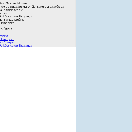
irect Trás-os-Montes
ndo os cidadãos da União Europeia através da
o, participação e
dades.
 Politécnico de Bragança
e Santa Apolónia
 Bragança
S ÚTEIS
ropeia
 Europeia
to Europeu
 Politécnico de Bragança