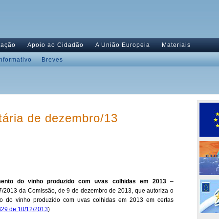
tação
Apoio ao Cidadão
A União Europeia
Materiais
Informativo
Breves
tária de dezembro/13
mento do vinho produzido com uvas colhidas em 2013
–
/2013 da Comissão, de 9 de dezembro de 2013, que autoriza o
to do vinho produzido com uvas colhidas em 2013 em certas
329 de 10/12/2013
)