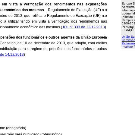
Europe D
do em vista a verificação dos rendimentos nas explorações
Aproxima
nto económico das mesmas
– Regulamento de Execução (UE) n.o
informaçã
oportuni
bro de 2013, que retifica o Regulamento de Execução (UE) n.o
Instituto
Campus d
ão a utilizar tendo em vista a verificação dos rendimentos nas
5300-253
funcionamento económico das mesmas (
JOL nº 333 de 12/12/2013
)
Portugal
LIGAÇÕE
União Eu
 pensões dos funcionários e outros agentes da União Europeia
Comissão
Conselho, de 10 de dezembro de 2013, que adapta, com efeitos
Parlamen
Instituto
ontribuição para o regime de pensões dos funcionários e outros
 de 14/12/2013
)
me (obrigatório)
mail (não será publicado) (obrigatório)