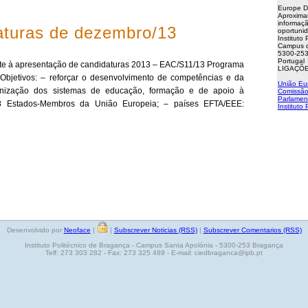
Europe D
Aproxima
informaçã
aturas de dezembro/13
oportuni
Instituto
Campus d
5300-253
Portugal
e à apresentação de candidaturas 2013 – EAC/S11/13 Programa
LIGAÇÕE
bjetivos: – reforçar o desenvolvimento de competências e da
União Eu
nização dos sistemas de educação, formação e de apoio à
Comissão
Parlamen
 28 Estados-Membros da União Europeia; – países EFTA/EEE:
Instituto
Desenvolvido por
Neoface
|
|
Subscrever Noticias (RSS)
|
Subscrever Comentarios (RSS)
Instituto Politécnico de Bragança - Campus Santa Apolónia - 5300-253 Bragança
Telf: 273 303 282 - Fax: 273 325 489 - E-mail: ciedbraganca@ipb.pt