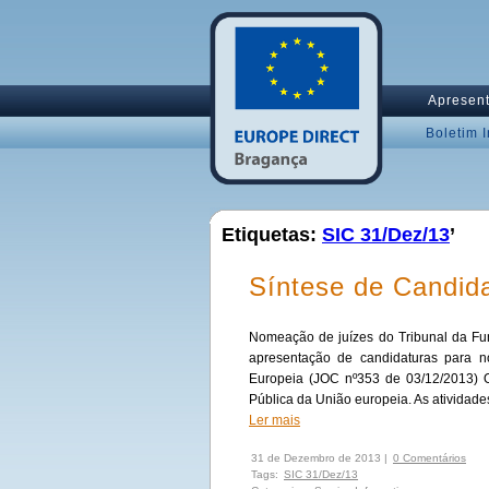
Apresen
Boletim 
Etiquetas:
SIC 31/Dez/13
’
Síntese de Candid
Nomeação de juízes do Tribunal da Fu
apresentação de candidaturas para 
Europeia (JOC nº353 de 03/12/2013) O
Pública da União europeia. As atividade
Ler mais
31 de Dezembro de 2013 |
0 Comentários
Tags:
SIC 31/Dez/13