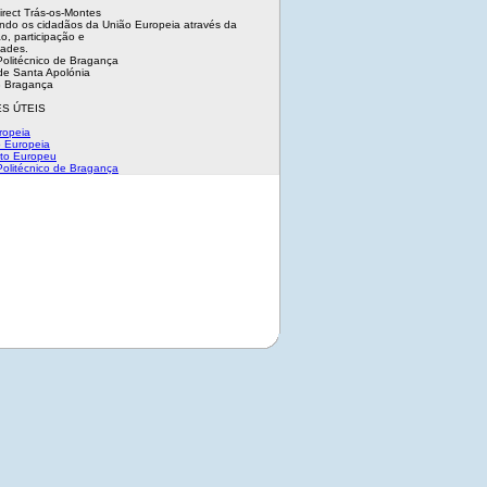
irect Trás-os-Montes
ndo os cidadãos da União Europeia através da
o, participação e
dades.
 Politécnico de Bragança
e Santa Apolónia
 Bragança
S ÚTEIS
ropeia
 Europeia
to Europeu
 Politécnico de Bragança