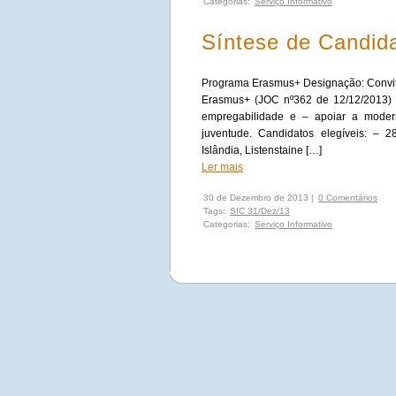
Categorias:
Serviço Informativo
Síntese de Candid
Programa Erasmus+ Designação: Convit
Erasmus+ (JOC nº362 de 12/12/2013) O
empregabilidade e – apoiar a moder
juventude. Candidatos elegíveis: –
Islândia, Listenstaine […]
Ler mais
30 de Dezembro de 2013 |
0 Comentários
Tags:
SIC 31/Dez/13
Categorias:
Serviço Informativo