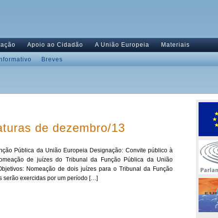
tação
Apoio ao Cidadão
A União Europeia
Materiais
Informativo
Breves
aturas de dezembro/13
nção Pública da União Europeia Designação: Convite público à
nomeação de juízes do Tribunal da Função Pública da União
bjetivos: Nomeação de dois juízes para o Tribunal da Função
s serão exercidas por um período […]