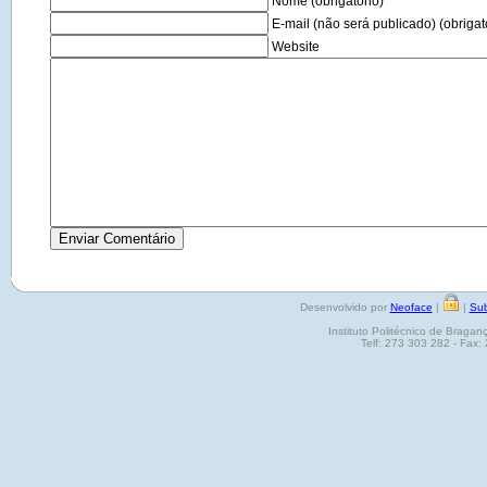
Nome (obrigatório)
E-mail (não será publicado) (obrigat
Website
Desenvolvido por
Neoface
|
|
Sub
Instituto Politécnico de Brag
Telf: 273 303 282 - Fax: