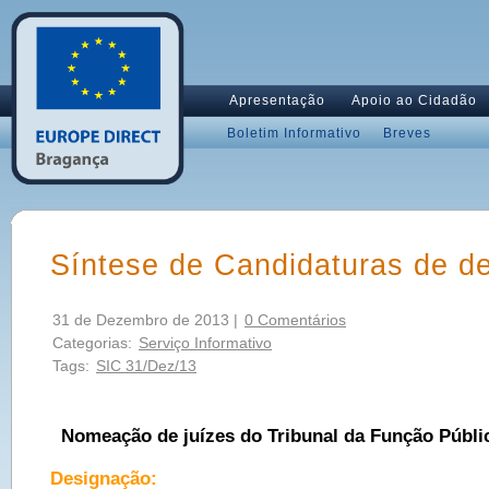
Apresentação
Apoio ao Cidadão
Boletim Informativo
Breves
Síntese de Candidaturas de d
31 de Dezembro de 2013 |
0 Comentários
Categorias:
Serviço Informativo
Tags:
SIC 31/Dez/13
Nomeação de juízes do Tribunal da Função Públi
Designação: