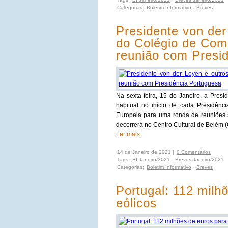
Categorias:
Boletim Informativo
,
Breves
Presidente von der
do Colégio de Com
reunião com Presi
Na sexta-feira, 15 de Janeiro, a Pres
habitual no início de cada Presidên
Europeia para uma ronda de reuniões 
decorrerá no Centro Cultural de Belém 
Ler mais
14 de Janeiro de 2021 |
0 Comentários
Tags:
BI Janeiro/2021
,
Breves Janeiro/2021
Categorias:
Boletim Informativo
,
Breves
Portugal: 112 milh
eólicos