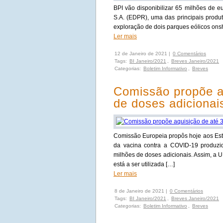
BPI vão disponibilizar 65 milhões de 
S.A. (EDPR), uma das principais produt
exploração de dois parques eólicos on
Ler mais
12 de Janeiro de 2021 |
0 Comentários
Tags:
BI Janeiro/2021
,
Breves Janeiro/2021
Categorias:
Boletim Informativo
,
Breves
Comissão propõe a
de doses adicionai
Comissão Europeia propôs hoje aos Es
da vacina contra a COVID-19 produzi
milhões de doses adicionais. Assim, a U
está a ser utilizada […]
Ler mais
8 de Janeiro de 2021 |
0 Comentários
Tags:
BI Janeiro/2021
,
Breves Janeiro/2021
Categorias:
Boletim Informativo
,
Breves