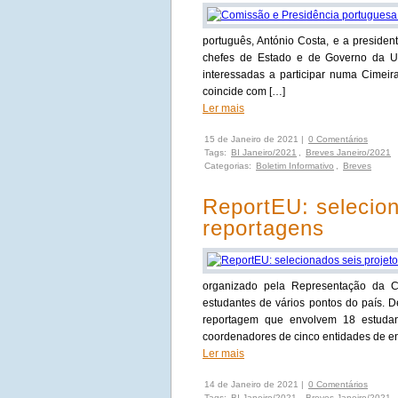
português, António Costa, e a preside
chefes de Estado e de Governo da UE,
interessadas a participar numa Cimeir
coincide com […]
Ler mais
15 de Janeiro de 2021 |
0 Comentários
Tags:
BI Janeiro/2021
,
Breves Janeiro/2021
Categorias:
Boletim Informativo
,
Breves
ReportEU: selecion
reportagens
organizado pela Representação da C
estudantes de vários pontos do país. D
reportagem que envolvem 18 estudant
coordenadores de cinco entidades de en
Ler mais
14 de Janeiro de 2021 |
0 Comentários
Tags:
BI Janeiro/2021
,
Breves Janeiro/2021