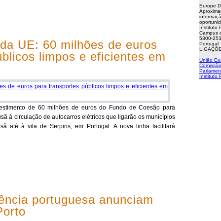
Europe D
Aproxima
informaçã
oportuni
Instituto
Campus d
5300-253
 da UE: 60 milhões de euros
Portugal
LIGAÇÕE
úblicos limpos e eficientes em
União Eu
Comissão
Parlamen
Instituto
estimento de 60 milhões de euros do Fundo de Coesão para
usã à circulação de autocarros elétricos que ligarão os municípios
 até à vila de Serpins, em Portugal. A nova linha facilitará
ência portuguesa anunciam
Porto