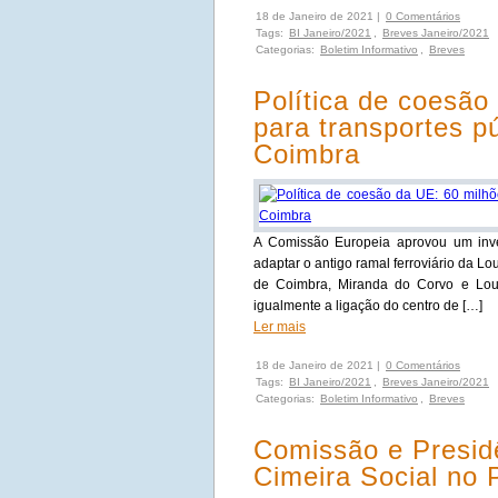
18 de Janeiro de 2021 |
0 Comentários
Tags:
BI Janeiro/2021
,
Breves Janeiro/2021
Categorias:
Boletim Informativo
,
Breves
Política de coesão
para transportes p
Coimbra
A Comissão Europeia aprovou um inv
adaptar o antigo ramal ferroviário da Lo
de Coimbra, Miranda do Corvo e Lousã
igualmente a ligação do centro de […]
Ler mais
18 de Janeiro de 2021 |
0 Comentários
Tags:
BI Janeiro/2021
,
Breves Janeiro/2021
Categorias:
Boletim Informativo
,
Breves
Comissão e Presid
Cimeira Social no 