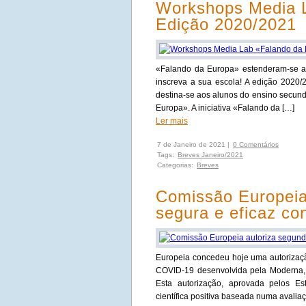
Workshops Media 
Edição 2020/2021
«Falando da Europa» estenderam-se at
inscreva a sua escola! A edição 2020/
destina-se aos alunos do ensino secundá
Europa». A iniciativa «Falando da […]
Ler mais
7 de Janeiro de 2021 |
0 Comentários
Tags:
Breves Janeiro/2021
Categorias:
Breves
Comissão Europeia
segura e eficaz c
Europeia concedeu hoje uma autorizaçã
COVID-19 desenvolvida pela Moderna,
Esta autorização, aprovada pelos 
científica positiva baseada numa avalia