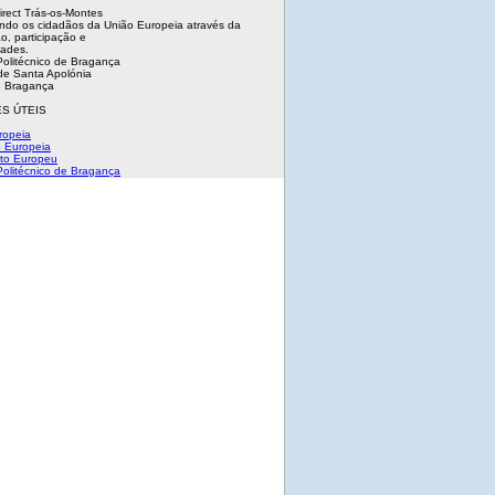
irect Trás-os-Montes
ndo os cidadãos da União Europeia através da
o, participação e
dades.
 Politécnico de Bragança
e Santa Apolónia
 Bragança
S ÚTEIS
ropeia
 Europeia
to Europeu
 Politécnico de Bragança