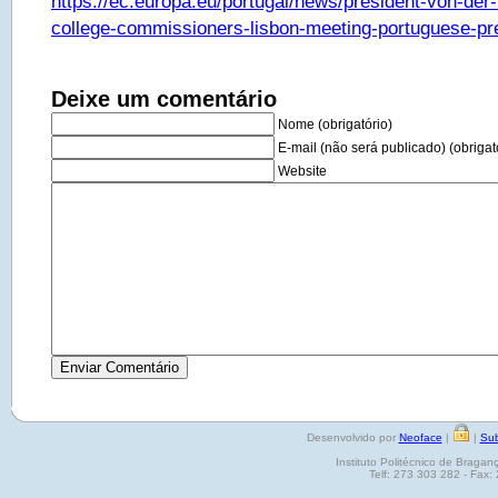
https://ec.europa.eu/portugal/news/president-von-de
college-commissioners-lisbon-meeting-portuguese-pr
Deixe um comentário
Nome (obrigatório)
E-mail (não será publicado) (obrigat
Website
Desenvolvido por
Neoface
|
|
Sub
Instituto Politécnico de Brag
Telf: 273 303 282 - Fax: