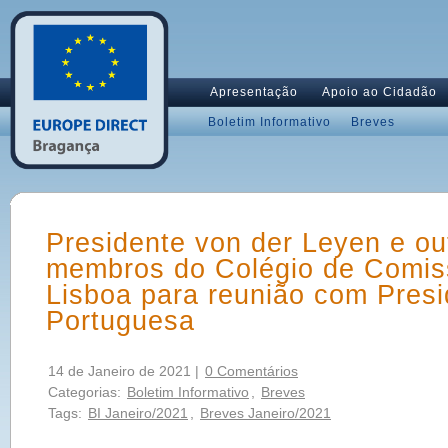
Apresentação
Apoio ao Cidadão
Boletim Informativo
Breves
Presidente von der Leyen e out
membros do Colégio de Comis
Lisboa para reunião com Presi
Portuguesa
14 de Janeiro de 2021 |
0 Comentários
Categorias:
Boletim Informativo
,
Breves
Tags:
BI Janeiro/2021
,
Breves Janeiro/2021