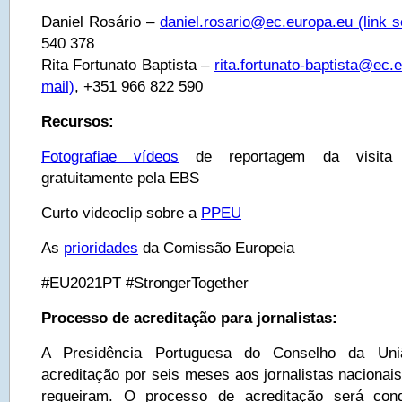
Daniel Rosário –
daniel.rosario@ec.europa.eu
(link s
540 378
Rita Fortunato Baptista –
rita.fortunato-baptista@ec.
mail)
, +351 966 822 590
Recursos:
Fotografia
e vídeos
de reportagem da visita s
gratuitamente pela EBS
Curto videoclip sobre a
PPEU
As
prioridades
da Comissão Europeia
#EU2021PT #StrongerTogether
Processo de acreditação para jornalistas:
A Presidência Portuguesa do Conselho da Uni
acreditação por seis meses aos jornalistas nacionais
requeiram. O processo de acreditação será cond