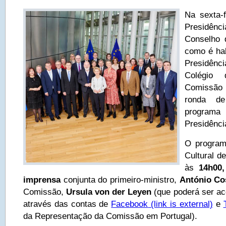
Na sexta-f
Presidên
Conselho 
como é hab
Presidênc
Colégio 
Comissão
ronda de
programa 
Presidênci
O program
Cultural d
às
14h00
imprensa
conjunta do primeiro-ministro,
António Co
Comissão,
Ursula von der Leyen
(que poderá ser a
através das contas de
Facebook
(link is external)
e
da Representação da Comissão em Portugal).