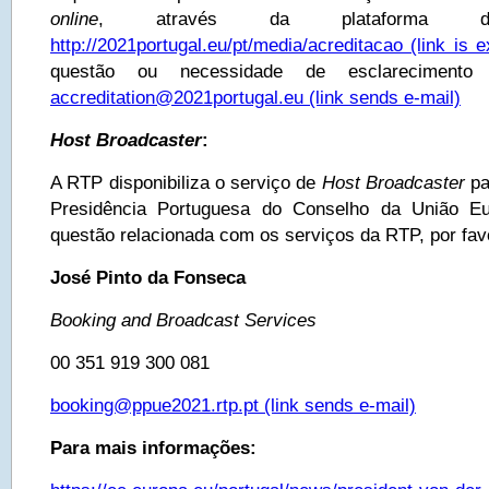
online
, através da plataforma disp
http://2021portugal.eu/pt/media/acreditacao
(link is e
questão ou necessidade de esclarecimento ad
accreditation@2021portugal.eu
(link sends e-mail)
Host Broadcaster
:
A RTP disponibiliza o serviço de
Host Broadcaster
pa
Presidência Portuguesa do Conselho da União Eu
questão relacionada com os serviços da RTP, por favo
José Pinto da Fonseca
Booking and Broadcast Services
00 351 919 300 081
booking@ppue2021.rtp.pt
(link sends e-mail)
Para mais informações: