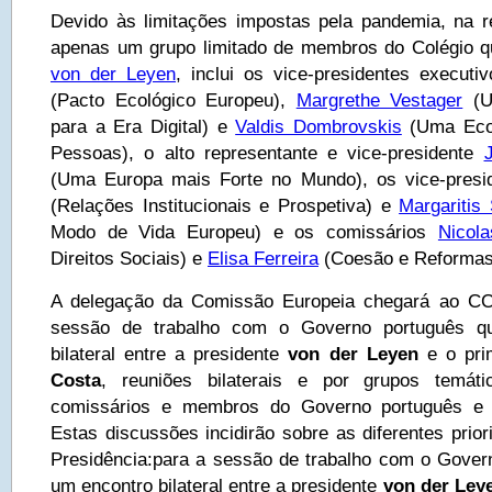
Devido às limitações impostas pela pandemia, na r
apenas um grupo limitado de membros do Colégio q
von der Leyen
, inclui os vice-presidentes executi
(Pacto Ecológico Europeu),
Margrethe Vestager
(U
para a Era Digital) e
Valdis Dombrovskis
(Uma Econ
Pessoas), o alto representante e vice-presidente
(Uma Europa mais Forte no Mundo), os vice-pres
(Relações Institucionais e Prospetiva) e
Margaritis
Modo de Vida Europeu) e os comissários
Nicol
Direitos Sociais) e
Elisa Ferreira
(Coesão e Reformas
A delegação da Comissão Europeia chegará ao C
sessão de trabalho com o Governo português qu
bilateral entre a presidente
von der Leyen
e o pri
Costa
, reuniões bilaterais e por grupos temát
comissários e membros do Governo português e u
Estas discussões incidirão sobre as diferentes prio
Presidência:para a sessão de trabalho com o Govern
um encontro bilateral entre a presidente
von der Ley