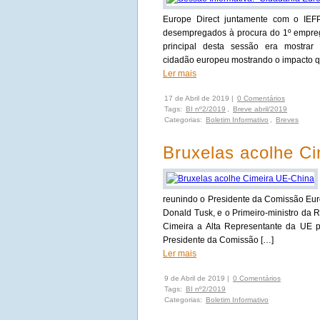
Europe Direct juntamente com o IEF
desempregados à procura do 1º emprego
principal desta sessão era mostra
cidadão europeu mostrando o impacto q
Ler mais
17 de Abril de 2019 |
0 Comentários
Tags:
BI nº2/2019
,
Breve abril/2019
Categorias:
Boletim Informativo
,
Breves
Bruxelas acolhe C
reunindo o Presidente da Comissão Eur
Donald Tusk, e o Primeiro-ministro da 
Cimeira a Alta Representante da UE p
Presidente da Comissão […]
Ler mais
9 de Abril de 2019 |
0 Comentários
Tags:
BI nº2/2019
Categorias:
Boletim Informativo