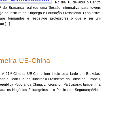
No dia 16 de abril o Centro
P de Bragança realizou uma Sessão Informativa para jovens
 no Instituto de Emprego e Formação Profissional. O objectivo
r aos formandos e respetivos professores o que é ser um
ue […]
imeira UE-China
A 21.ª Cimeira UE-China tem início esta tarde em Bruxelas,
opeia, Jean-Claude Juncker, o Presidente do Conselho Europeu,
República Popular da China, Li Keqiang. Participarão também na
ara os Negócios Estrangeiros e a Política de Segurança/Vice-