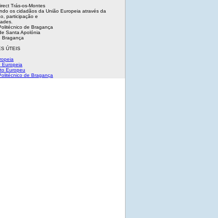
irect Trás-os-Montes
ndo os cidadãos da União Europeia através da
o, participação e
dades.
 Politécnico de Bragança
e Santa Apolónia
 Bragança
S ÚTEIS
ropeia
 Europeia
to Europeu
 Politécnico de Bragança