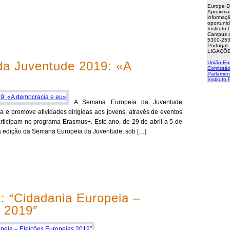
Europe D
Aproxima
informaçã
oportuni
Instituto
Campus d
5300-253
Portugal
LIGAÇÕE
a Juventude 2019: «A
União Eu
Comissão
Parlamen
Instituto
A Semana Europeia da Juventude
a e promove atividades dirigidas aos jovens, através de eventos
rticipam no programa Erasmus+. Este ano, de 29 de abril a 5 de
na edição da Semana Europeia da Juventude, sob […]
: “Cidadania Europeia –
s 2019″