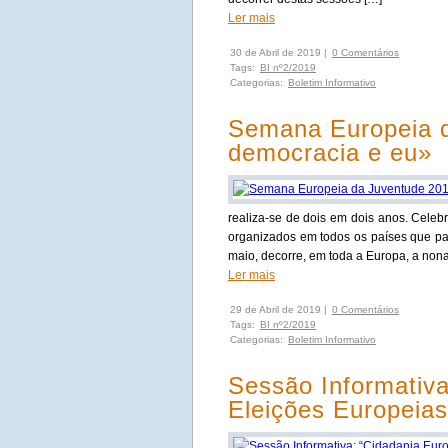
Ler mais
30 de Abril de 2019 |
0 Comentários
Tags:
BI nº2/2019
Categorias:
Boletim Informativo
Semana Europeia d
democracia e eu»
realiza-se de dois em dois anos. Celebr
organizados em todos os países que pa
maio, decorre, em toda a Europa, a no
Ler mais
29 de Abril de 2019 |
0 Comentários
Tags:
BI nº2/2019
Categorias:
Boletim Informativo
Sessão Informativa
Eleições Europeia