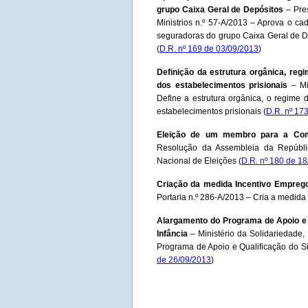
grupo Caixa Geral de Depósitos
– Pre
Ministrios n.º 57-A/2013 – Aprova o c
seguradoras do grupo Caixa Geral de De
(
D.R. nº 169 de 03/09/2013
)
Definição da estrutura orgânica, re
dos estabelecimentos prisionais
– Min
Define a estrutura orgânica, o regime
estabelecimentos prisionais (
D.R. nº 17
Eleição de um membro para a Comi
Resolução da Assembleia da Repúbl
Nacional de Eleições (
D.R. nº 180 de 1
Criação da medida Incentivo Empreg
Portaria n.º 286-A/2013 – Cria a medida
Alargamento do Programa de Apoio e 
Infância
– Ministério da Solidariedade,
Programa de Apoio e Qualificação do Si
de 26/09/2013
)