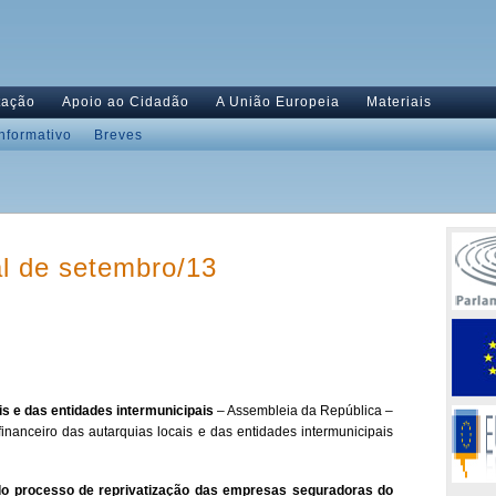
tação
Apoio ao Cidadão
A União Europeia
Materiais
Informativo
Breves
al de setembro/13
is e das entidades intermunicipais
– Assembleia da República –
inanceiro das autarquias locais e das entidades intermunicipais
o processo de reprivatização das empresas seguradoras do