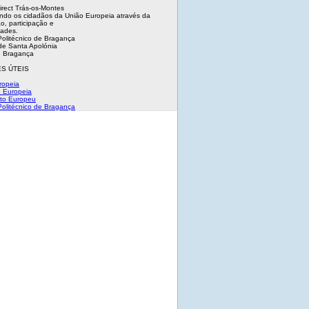
irect Trás-os-Montes
ndo os cidadãos da União Europeia através da
o, participação e
dades.
 Politécnico de Bragança
e Santa Apolónia
 Bragança
S ÚTEIS
ropeia
 Europeia
to Europeu
 Politécnico de Bragança