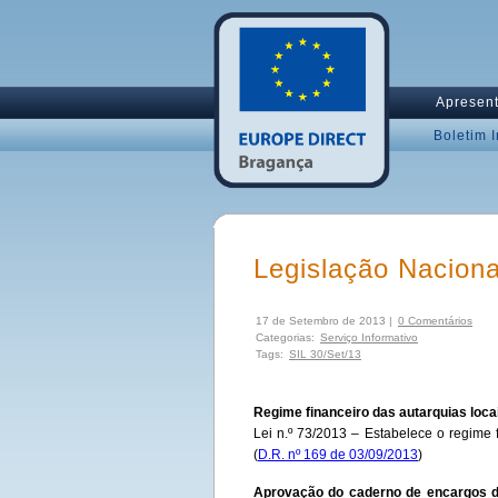
Apresen
Boletim 
Legislação Nacion
17 de Setembro de 2013 |
0 Comentários
Categorias:
Serviço Informativo
Tags:
SIL 30/Set/13
Regime financeiro das autarquias loca
Lei n.º 73/2013 – Estabelece o regime f
(
D.R. nº 169 de 03/09/2013
)
Aprovação do caderno de encargos d