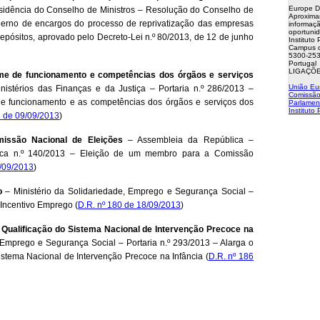
Europe D
sidência do Conselho de Ministros – Resolução do Conselho de
Aproxima
aderno de encargos do processo de reprivatização das empresas
informaçã
oportuni
pósitos, aprovado pelo Decreto-Lei n.º 80/2013, de 12 de junho
Instituto
Campus d
5300-253
Portugal
LIGAÇÕE
gime de funcionamento e competências dos órgãos e serviços
União Eu
istérios das Finanças e da Justiça – Portaria n.º 286/2013 –
Comissão
 de funcionamento e as competências dos órgãos e serviços dos
Parlamen
Instituto
3 de 09/09/2013
)
ssão Nacional de Eleições
– Assembleia da República –
ica n.º 140/2013 – Eleição de um membro para a Comissão
8/09/2013
)
o
– Ministério da Solidariedade, Emprego e Segurança Social –
 Incentivo Emprego (
D.R. nº 180 de 18/09/2013
)
Qualificação do Sistema Nacional de Intervenção Precoce na
 Emprego e Segurança Social – Portaria n.º 293/2013 – Alarga o
stema Nacional de Intervenção Precoce na Infância (
D.R. nº 186