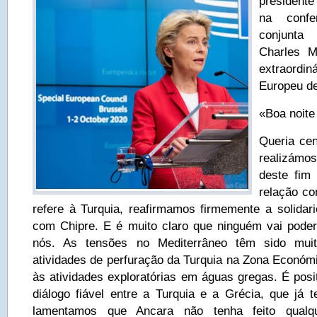
president
na confe
conjunta
Charles M
extraord
Europeu de
«Boa noite
Queria ce
realizámo
deste fim
relação co
refere à Turquia, reafirmamos firmemente a solida
com Chipre. E é muito claro que ninguém vai pode
nós. As tensões no Mediterrâneo têm sido mui
atividades de perfuração da Turquia na Zona Económi
às atividades exploratórias em águas gregas. É posi
diálogo fiável entre a Turquia e a Grécia, que já t
lamentamos que Ancara não tenha feito qualqu