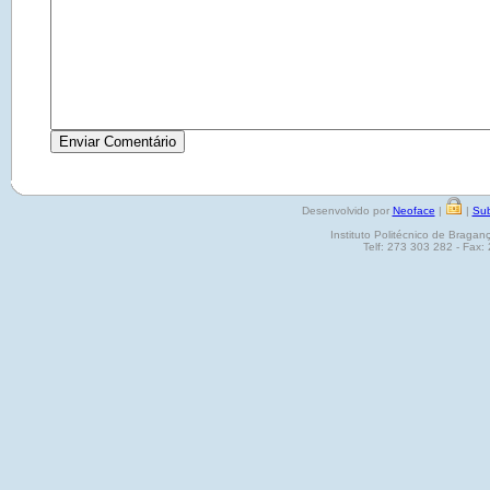
Desenvolvido por
Neoface
|
|
Sub
Instituto Politécnico de Brag
Telf: 273 303 282 - Fax: