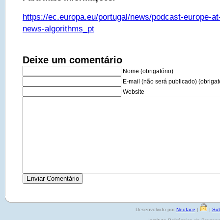
https://ec.europa.eu/portugal/news/podcast-europe-at
news-algorithms_pt
Deixe um comentário
Nome (obrigatório)
E-mail (não será publicado) (obrigat
Website
Desenvolvido por
Neoface
|
|
Sub