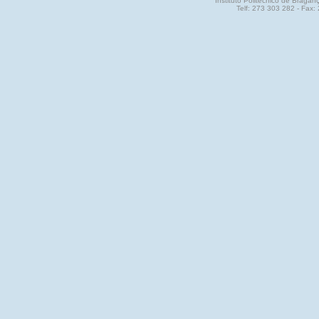
Instituto Politécnico de Brag
Telf: 273 303 282 - Fax: