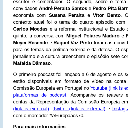
escritor e comentador. O segundo, sobre o tema
convidados
André Peralta Santos
e
Pedro Pita Bar
economia com
Susana Peralta
e
Vítor Bento
. O
contexto atual foi o tema do quarto episódio com
Carlos Moedas
e a reforma institucional e Estado 
quinto, a conversa com
Miguel Poiares Maduro
e
R
Meyer Resende
e
Raquel Vaz Pinto
foram as convid
para os temas da política externa e da defesa. O es
jornalismo e a cultura preenchem o episódio sete c
Mafalda Dâmaso
.
O primeiro podcast foi lançado a 6 de agosto e os s
estão disponíveis em formato de vídeo na conta
Comissão Europeia em Portugal no
Youtube
(link is e
plataformas de podcast.
Acompanhe os
teasers
e
contas da Representação da Comissão Europeia em
(link is external)
,
Twitter
(link is external)
e
Instag
com o marcador #AEuropaaos70.
Para mais informações: