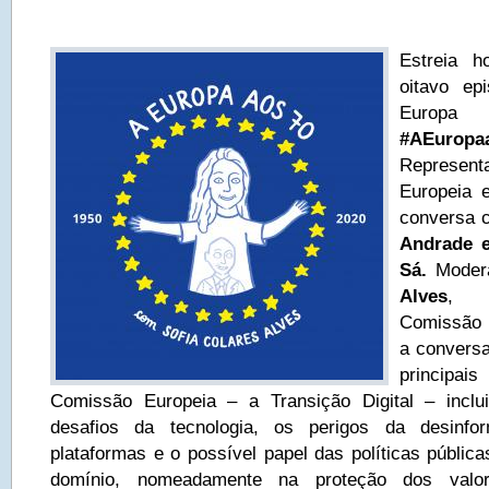
Estreia h
oitavo ep
Europ
#AEuro
Represen
Europeia 
conversa
Andrade e
Sá.
Moder
Alves
, r
Comissão 
a convers
principai
Comissão Europeia – a Transição Digital – inclu
desafios da tecnologia, os perigos da desinf
plataformas e o possível papel das políticas públic
domínio, nomeadamente na proteção dos valor